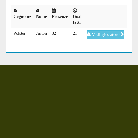
Cognome
Nome
Presenze
Goal
fatti
Polster
Anton
32
21
Vedi giocatore