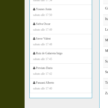
sabato alle 17:54
Gi
Younes Amin
sabato alle 17:50
It
Sielva Oscar
L
sabato alle 17:49
Savor Valent
Ma
sabato alle 17:48
M
Ruiz de Galarreta Inigo
sabato alle 17:45
S
Previato Dario
S
sabato alle 17:42
T
Panzani Alberto
sabato alle 17:40
Z