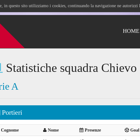
ile, in questo sito utilizziamo i cookies, continuando la navigazione ne autorizz
HOME
Statistiche squadra Chievo
rie A
Portieri
Cognome
Nome
Presenze
Goal 