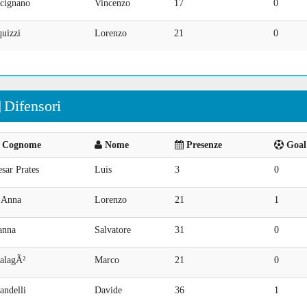
icignano
Vincenzo
17
0
uizzi
Lorenzo
21
0
Difensori
Cognome
Nome
Presenze
Goal 
sar Prates
Luis
3
0
'Anna
Lorenzo
21
1
anna
Salvatore
31
0
alagÃ²
Marco
21
0
andelli
Davide
36
1