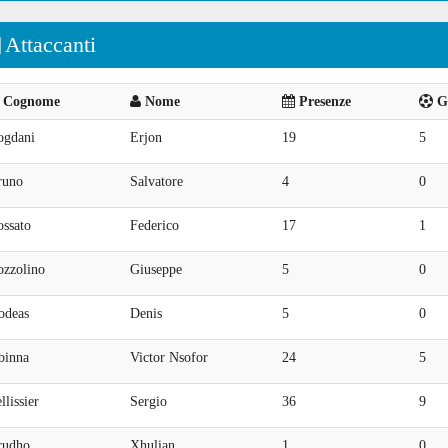
Attaccanti
Cognome
Nome
Presenze
Go
ogdani
Erjon
19
5
runo
Salvatore
4
0
ossato
Federico
17
1
ozzolino
Giuseppe
5
0
odeas
Denis
5
0
binna
Victor Nsofor
24
5
llissier
Sergio
36
9
rudho
Xhulian
1
0