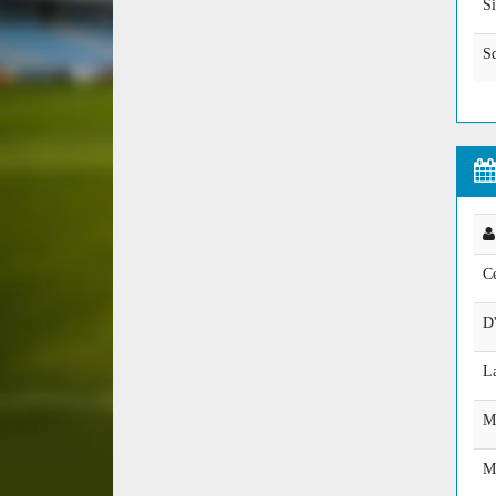
S
Sq
Ce
D
L
M
M