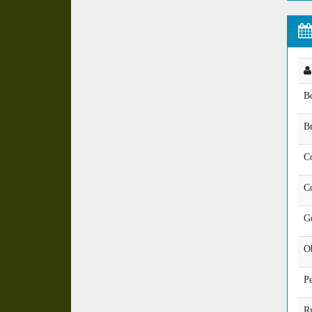
B
B
C
C
G
O
Pe
R