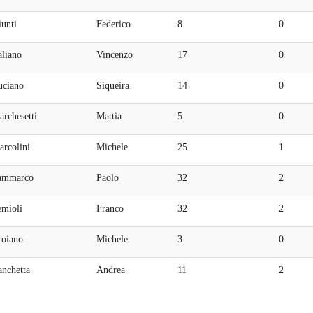
unti
Federico
8
0
aliano
Vincenzo
17
0
uciano
Siqueira
14
0
rchesetti
Mattia
5
0
arcolini
Michele
25
1
ammarco
Paolo
32
2
emioli
Franco
32
2
roiano
Michele
3
0
anchetta
Andrea
11
2