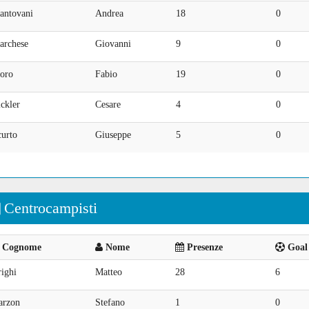
antovani
Andrea
18
0
archese
Giovanni
9
0
oro
Fabio
19
0
ckler
Cesare
4
0
curto
Giuseppe
5
0
Centrocampisti
Cognome
Nome
Presenze
Goal 
ighi
Matteo
28
6
arzon
Stefano
1
0