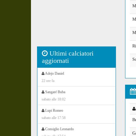
M
M
M
Ri
Ultimi calciatori
aggiornati
S
Adejo Daniel
22 ore fa
Sangaré Buba
sabato alle 18:02
Lupi Romeo
sabato alle 17:58
Br
Consiglio Leonardo
G