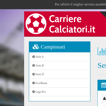
Per offrirti il miglior servizio possib
Campionati
Serie A
Se
Serie B
Serie D
Eccellenza
Lega Pro