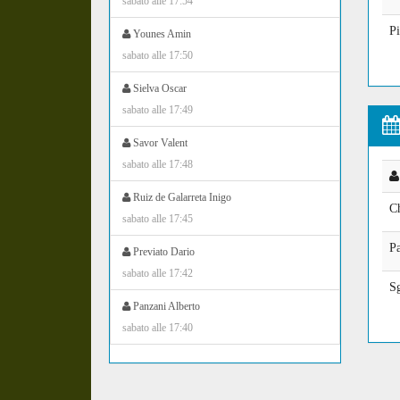
sabato alle 17:54
Pi
Younes Amin
sabato alle 17:50
Sielva Oscar
sabato alle 17:49
Savor Valent
sabato alle 17:48
Ruiz de Galarreta Inigo
C
sabato alle 17:45
Pa
Previato Dario
sabato alle 17:42
Sg
Panzani Alberto
sabato alle 17:40