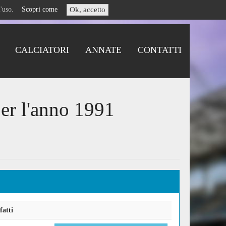
i l'uso.
Scopri come
Ok, accetto
CALCIATORI
ANNATE
CONTATTI
per l'anno 1991
fatti