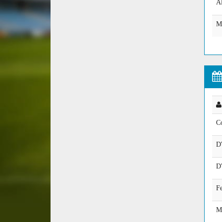
Al
M
Co
D
D
F
M