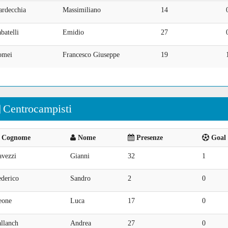
ardecchia
Massimiliano
14
batelli
Emidio
27
omei
Francesco Giuseppe
19
Centrocampisti
Cognome
Nome
Presenze
Goal 
avezzi
Gianni
32
1
ederico
Sandro
2
0
eone
Luca
17
0
llanch
Andrea
27
0