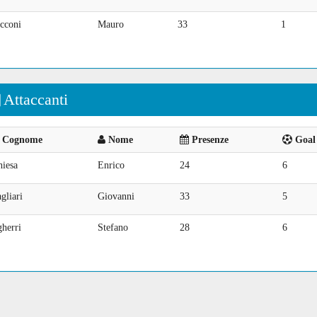
cconi
Mauro
33
1
Attaccanti
Cognome
Nome
Presenze
Goal 
hiesa
Enrico
24
6
gliari
Giovanni
33
5
herri
Stefano
28
6