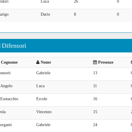
idori
Luca
26
0
arigo
Dario
8
0
Difensori
Cognome
Nome
Presenze
nsorti
Gabriele
13
'Angelo
Luca
11
'Eustacchio
Ercole
16
eola
Vincenzo
15
organti
Gabriele
24