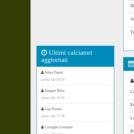
N
Sa
T
Ultimi calciatori
aggiornati
Adejo Daniel
sabato alle 06:18
Sangaré Buba
C
sabato alle 18:02
F
Lupi Romeo
sabato alle 17:58
L
Consiglio Leonardo
Pa