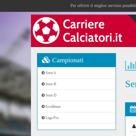
Per offrirti il miglior servizio possib
Campionati
Serie A
Se
Serie B
Serie D
Eccellenza
Lega Pro