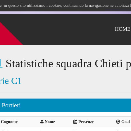
ile, in questo sito utilizziamo i cookies, continuando la navigazione ne autorizz
HOME
Statistiche squadra Chieti 
rie C1
Portieri
Cognome
Nome
Presenze
Goal 