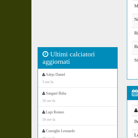
M
N
Ri
R
Ultimi calciatori
aggiornati
St
Adejo Daniel
3 ore fa
Sangaré Buba
16 ore fa
Lupi Romeo
16 ore fa
Be
Consiglio Leonardo
L