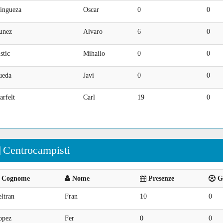
ingueza
Oscar
0
0
unez
Alvaro
6
0
stic
Mihailo
0
0
ueda
Javi
0
0
arfelt
Carl
19
0
Centrocampisti
Cognome
Nome
Presenze
Go
ltran
Fran
10
0
opez
Fer
0
0