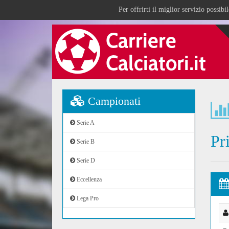
Per offrirti il miglior servizio possib
Campionati
Serie A
Pr
Serie B
Serie D
Eccellenza
Lega Pro