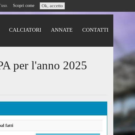
i l'uso.
Scopri come
Ok, accetto
CALCIATORI
ANNATE
CONTATTI
PA per l'anno 2025
l fatti