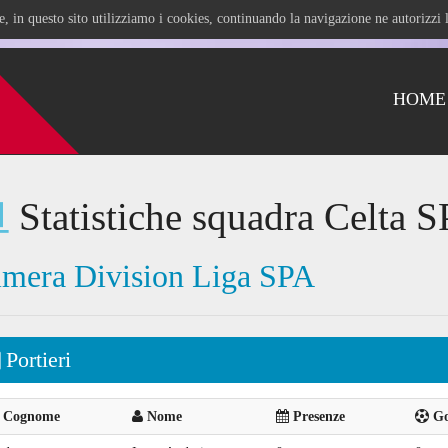
ile, in questo sito utilizziamo i cookies, continuando la navigazione ne autorizz
HOME
Statistiche squadra Celta S
imera Division Liga SPA
Portieri
Cognome
Nome
Presenze
Goa