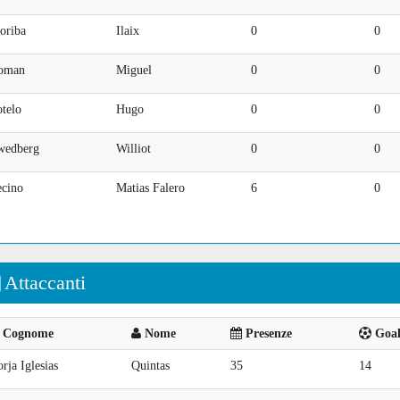
oriba
Ilaix
0
0
oman
Miguel
0
0
telo
Hugo
0
0
wedberg
Williot
0
0
ecino
Matias Falero
6
0
Attaccanti
Cognome
Nome
Presenze
Goal 
rja Iglesias
Quintas
35
14