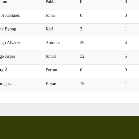
uran
Pablo
0
0
 Abdellaoui
Jones
0
0
tta Eyong
Karl
3
1
ugo Alvarez
Antunes
28
4
ago Aspas
Juncal
32
5
utglÃ
Ferran
0
0
aragoza
Bryan
19
1