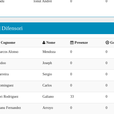
adu
Ionut Andrei
0
0
Difensori
Cognome
Nome
Presenze
Goa
arcos Alonso
Mendoza
0
0
idoo
Joseph
0
0
rreira
Sergio
0
0
ominguez
Carlos
0
0
vi Rodriguez
Galiano
33
0
anu Fernandez
Arroyo
0
0