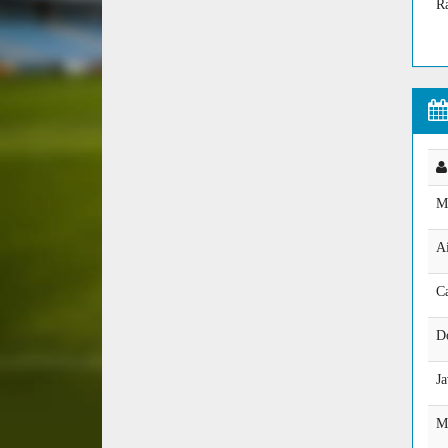
R
M
A
Ca
D
Ja
M