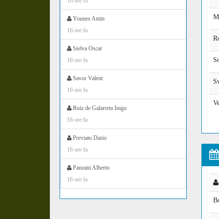
16 ore fa
M
Younes Amin
16 ore fa
R
Sielva Oscar
So
16 ore fa
Savor Valent
S
16 ore fa
V
Ruiz de Galarreta Inigo
16 ore fa
Previato Dario
16 ore fa
Panzani Alberto
16 ore fa
Bo