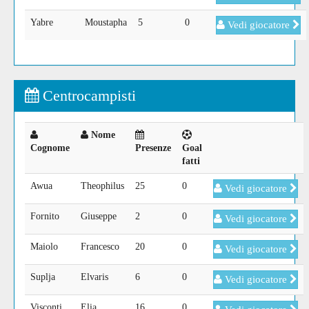
Yabre
Moustapha
5
0
Vedi giocatore
Centrocampisti
Nome
Cognome
Presenze
Goal
fatti
Awua
Theophilus
25
0
Vedi giocatore
Fornito
Giuseppe
2
0
Vedi giocatore
Maiolo
Francesco
20
0
Vedi giocatore
Suplja
Elvaris
6
0
Vedi giocatore
Visconti
Elia
16
0