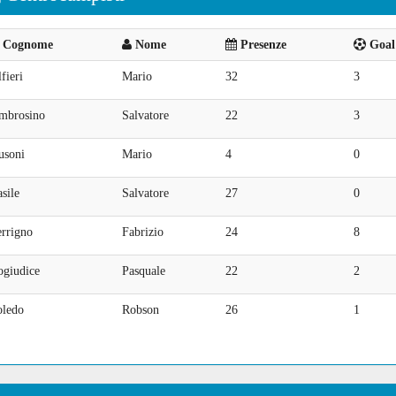
Cognome
Nome
Presenze
Goal 
fieri
Mario
32
3
mbrosino
Salvatore
22
3
usoni
Mario
4
0
sile
Salvatore
27
0
errigno
Fabrizio
24
8
ogiudice
Pasquale
22
2
oledo
Robson
26
1