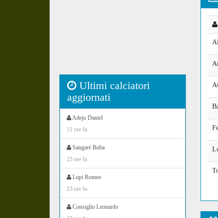
Al
A
Ultimi calciatori
A
aggiornati
Ba
Adejo Daniel
F
11 ore fa
Sangaré Buba
L
23 ore fa
T
Lupi Romeo
23 ore fa
Consiglio Leonardo