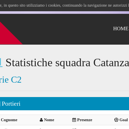
ile, in questo sito utilizziamo i cookies, continuando la navigazione ne autorizz
HOME
Statistiche squadra Catanza
rie C2
Portieri
Cognome
Nome
Presenze
Goal 