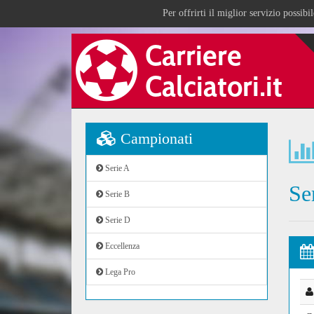
Per offrirti il miglior servizio possib
Campionati
Serie A
Se
Serie B
Serie D
Eccellenza
Lega Pro