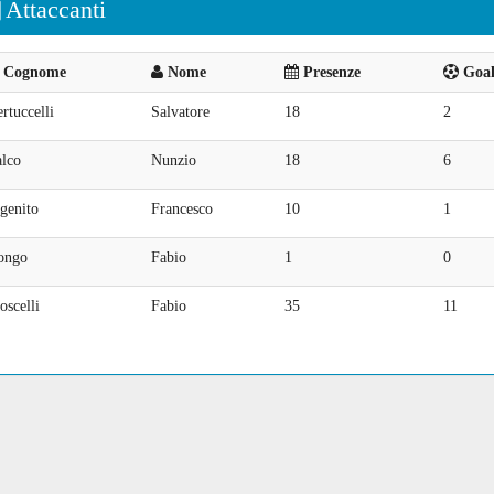
Attaccanti
Cognome
Nome
Presenze
Goal 
rtuccelli
Salvatore
18
2
alco
Nunzio
18
6
genito
Francesco
10
1
ongo
Fabio
1
0
scelli
Fabio
35
11