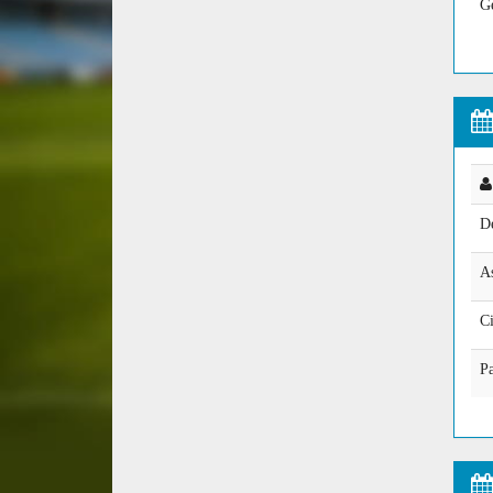
Ge
D
As
Ci
Pa