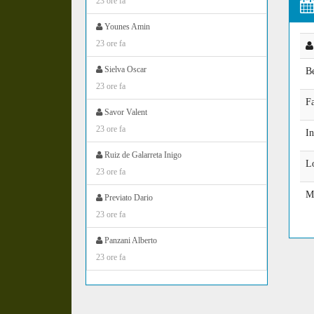
23 ore fa
Younes Amin
23 ore fa
Sielva Oscar
Be
23 ore fa
F
Savor Valent
23 ore fa
In
Ruiz de Galarreta Inigo
L
23 ore fa
Mo
Previato Dario
23 ore fa
Panzani Alberto
23 ore fa