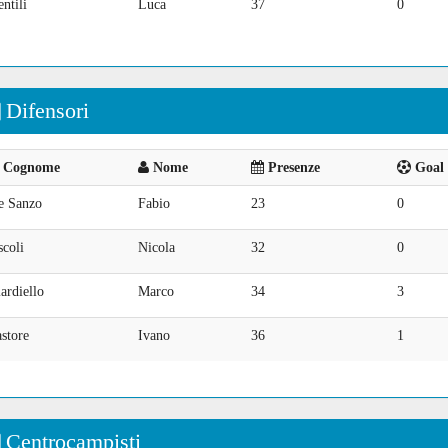
ntili
Luca
37
0
Difensori
Cognome
Nome
Presenze
Goal 
e Sanzo
Fabio
23
0
coli
Nicola
32
0
ardiello
Marco
34
3
store
Ivano
36
1
Centrocampisti