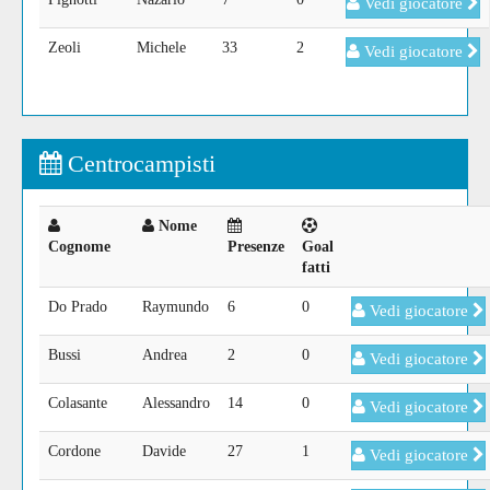
Vedi giocatore
Zeoli
Michele
33
2
Vedi giocatore
Centrocampisti
Nome
Cognome
Presenze
Goal
fatti
Do Prado
Raymundo
6
0
Vedi giocatore
Bussi
Andrea
2
0
Vedi giocatore
Colasante
Alessandro
14
0
Vedi giocatore
Cordone
Davide
27
1
Vedi giocatore