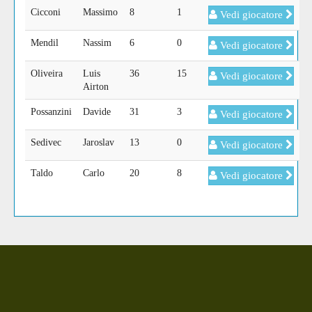
Cicconi
Massimo
8
1
Vedi giocatore
Mendil
Nassim
6
0
Vedi giocatore
Oliveira
Luis
36
15
Vedi giocatore
Airton
Possanzini
Davide
31
3
Vedi giocatore
Sedivec
Jaroslav
13
0
Vedi giocatore
Taldo
Carlo
20
8
Vedi giocatore