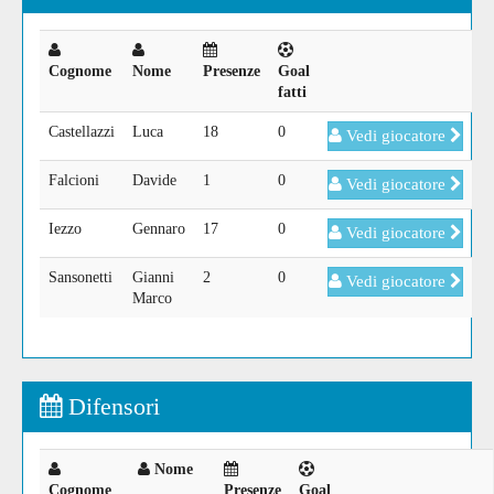
Cognome
Nome
Presenze
Goal
fatti
Castellazzi
Luca
18
0
Vedi giocatore
Falcioni
Davide
1
0
Vedi giocatore
Iezzo
Gennaro
17
0
Vedi giocatore
Sansonetti
Gianni
2
0
Vedi giocatore
Marco
Difensori
Nome
Cognome
Presenze
Goal