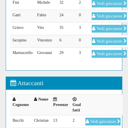
Fini
Michele
32
2
Vedi giocatore
Gatti
Fabio
24
0
Vedi giocatore
Grieco
Vito
35
3
Vedi giocatore
Iacopino
Vincenzo
6
0
Vedi giocatore
Martusciello
Giovanni
29
3
Vedi giocatore
Attaccanti
Nome
Cognome
Presenze
Goal
fatti
Bucchi
Christian
13
2
Vedi giocatore