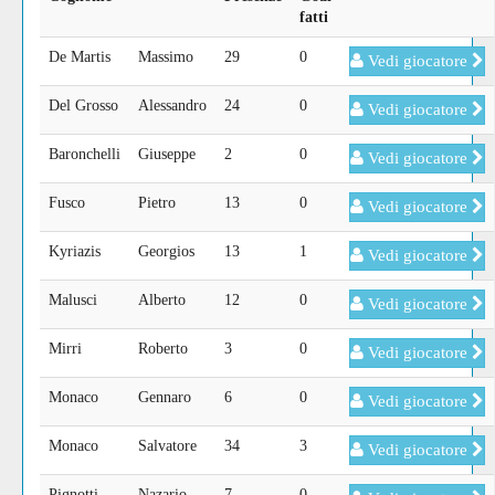
fatti
De Martis
Massimo
29
0
Vedi giocatore
Del Grosso
Alessandro
24
0
Vedi giocatore
Baronchelli
Giuseppe
2
0
Vedi giocatore
Fusco
Pietro
13
0
Vedi giocatore
Kyriazis
Georgios
13
1
Vedi giocatore
Malusci
Alberto
12
0
Vedi giocatore
Mirri
Roberto
3
0
Vedi giocatore
Monaco
Gennaro
6
0
Vedi giocatore
Monaco
Salvatore
34
3
Vedi giocatore
Pignotti
Nazario
7
0