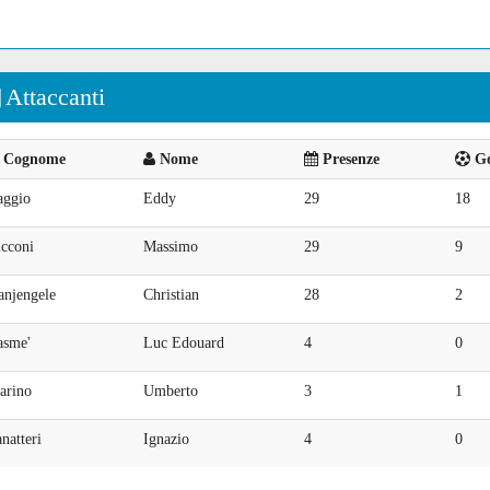
Attaccanti
Cognome
Nome
Presenze
Go
aggio
Eddy
29
18
icconi
Massimo
29
9
anjengele
Christian
28
2
asme'
Luc Edouard
4
0
arino
Umberto
3
1
natteri
Ignazio
4
0