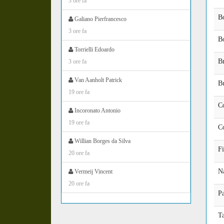
3 ore fa
B
Galiano Pierfrancesco
3 ore fa
B
Torrielli Edoardo
B
3 ore fa
Van Aanholt Patrick
Bu
19 ore fa
C
Incoronato Antonio
19 ore fa
C
Willian Borges da Silva
Fi
20 ore fa
N
Vermeij Vincent
20 ore fa
P
Ta