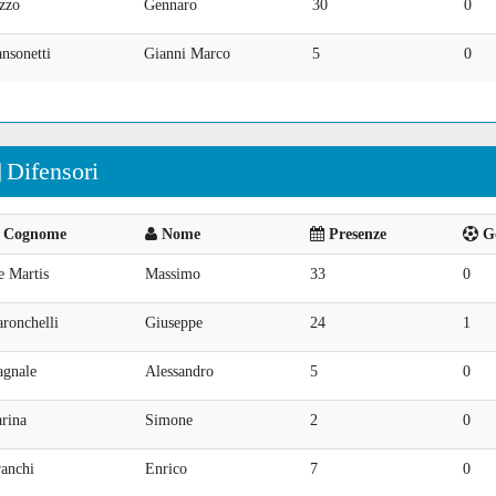
zzo
Gennaro
30
0
nsonetti
Gianni Marco
5
0
Difensori
Cognome
Nome
Presenze
Go
e Martis
Massimo
33
0
ronchelli
Giuseppe
24
1
agnale
Alessandro
5
0
rina
Simone
2
0
ranchi
Enrico
7
0