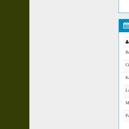
B
C
K
L
M
Pa