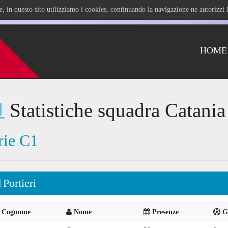
ile, in questo sito utilizziamo i cookies, continuando la navigazione ne autorizz
HOME
Statistiche squadra Catania
rie C1
Portieri
Cognome
Nome
Presenze
Go