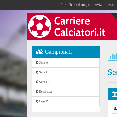
Per offrirti il miglior servizio possib
Campionati
Serie A
Se
Serie B
Serie D
Eccellenza
Lega Pro