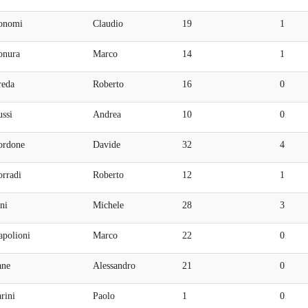
onomi
Claudio
19
1
onura
Marco
14
1
reda
Roberto
16
0
ssi
Andrea
10
0
ordone
Davide
32
4
orradi
Roberto
12
1
ni
Michele
28
3
apolioni
Marco
22
0
ane
Alessandro
21
0
rini
Paolo
1
0