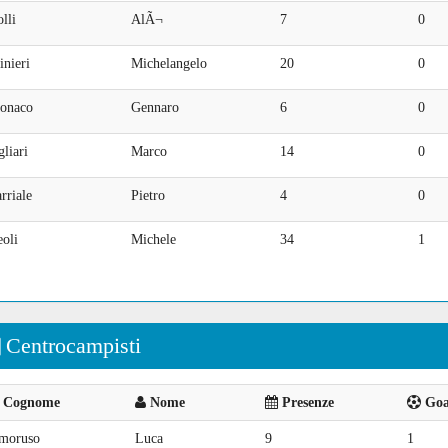
lli
AlÃ¬
7
0
nieri
Michelangelo
20
0
onaco
Gennaro
6
0
liari
Marco
14
0
rriale
Pietro
4
0
oli
Michele
34
1
Centrocampisti
Cognome
Nome
Presenze
Goal
moruso
Luca
9
1