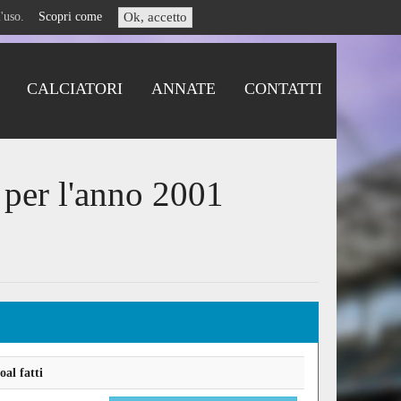
i l'uso.
Scopri come
Ok, accetto
CALCIATORI
ANNATE
CONTATTI
 per l'anno 2001
al fatti