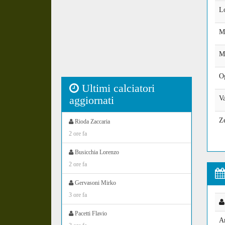
Lo
Mi
M
Og
Ultimi calciatori
aggiornati
Va
Ze
Rioda Zaccaria
2 ore fa
Busicchia Lorenzo
2 ore fa
Gervasoni Mirko
3 ore fa
Pacetti Flavio
A