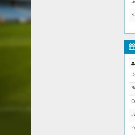
Ie
Sa
D
Ba
C
Fa
F