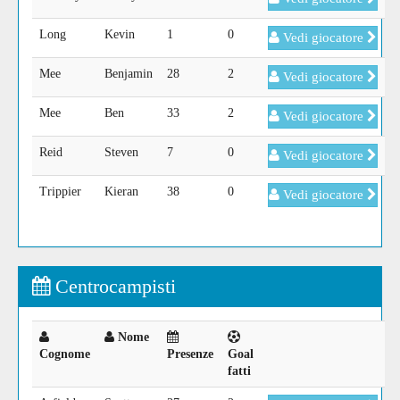
Long
Kevin
1
0
Vedi giocatore
Mee
Benjamin
28
2
Vedi giocatore
Mee
Ben
33
2
Vedi giocatore
Reid
Steven
7
0
Vedi giocatore
Trippier
Kieran
38
0
Vedi giocatore
Centrocampisti
Nome
Cognome
Presenze
Goal
fatti