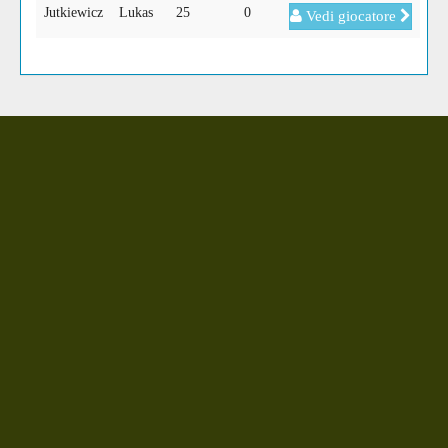
Jutkiewicz
Lukas
25
0
Vedi giocatore