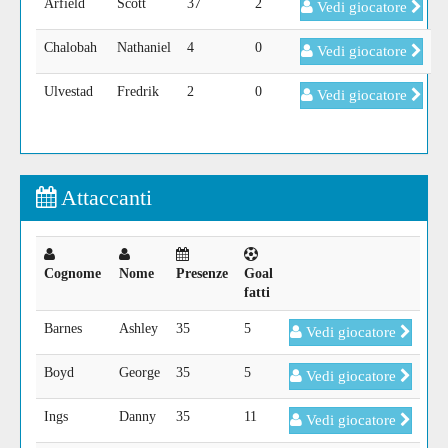
Arfield
Scott
37
2
Vedi giocatore
Chalobah
Nathaniel
4
0
Vedi giocatore
Ulvestad
Fredrik
2
0
Vedi giocatore
Attaccanti
Cognome
Nome
Presenze
Goal
fatti
Barnes
Ashley
35
5
Vedi giocatore
Boyd
George
35
5
Vedi giocatore
Ings
Danny
35
11
Vedi giocatore