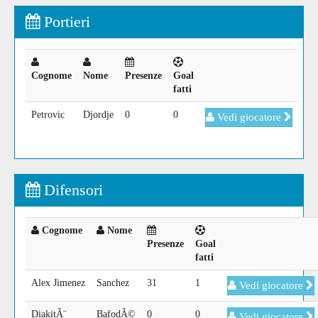
Portieri
Cognome
Nome
Presenze
Goal
fatti
Petrovic
Djordje
0
0
Vedi giocatore
Difensori
Cognome
Nome
Presenze
Goal
fatti
Alex Jimenez
Sanchez
31
1
Vedi giocatore
DiakitÃ¨
BafodÃ©
0
0
Vedi giocatore