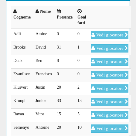
Nome
Cognome
Presenze
Goal
fatti
Adli
Amine
0
0
Vedi giocatore
Brooks
David
31
1
Vedi giocatore
Doak
Ben
8
0
Vedi giocatore
Evanilson
Francisco
0
0
Vedi giocatore
Kluivert
Justin
20
2
Vedi giocatore
Kroupi
Junior
33
13
Vedi giocatore
Rayan
Vitor
15
5
Vedi giocatore
Semenyo
Antoine
20
10
Vedi giocatore