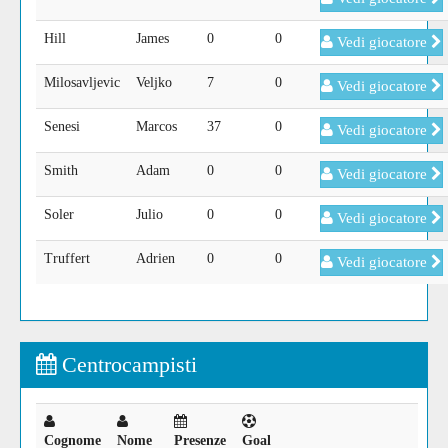
Hill
James
0
0
Vedi giocatore
Milosavljevic
Veljko
7
0
Vedi giocatore
Senesi
Marcos
37
0
Vedi giocatore
Smith
Adam
0
0
Vedi giocatore
Soler
Julio
0
0
Vedi giocatore
Truffert
Adrien
0
0
Vedi giocatore
Centrocampisti
Cognome
Nome
Presenze
Goal