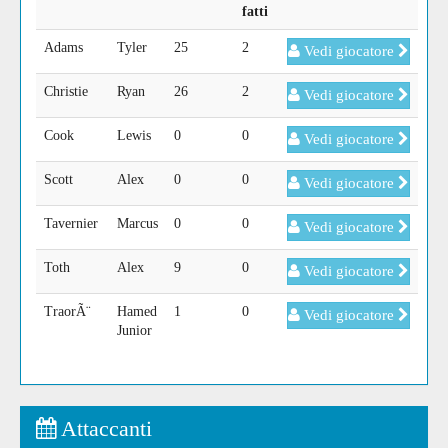
fatti
Adams
Tyler
25
2
Vedi giocatore
Christie
Ryan
26
2
Vedi giocatore
Cook
Lewis
0
0
Vedi giocatore
Scott
Alex
0
0
Vedi giocatore
Tavernier
Marcus
0
0
Vedi giocatore
Toth
Alex
9
0
Vedi giocatore
TraorÃ¨
Hamed
1
0
Vedi giocatore
Junior
Attaccanti