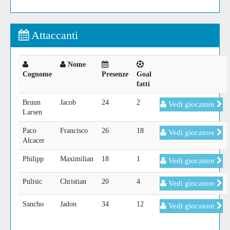
Attaccanti
Nome
Cognome
Presenze
Goal
fatti
Bruun
Jacob
24
2
Vedi giocatore
Larsen
Paco
Francisco
26
18
Vedi giocatore
Alcacer
Philipp
Maximilian
18
1
Vedi giocatore
Pulisic
Christian
20
4
Vedi giocatore
Sancho
Jadon
34
12
Vedi giocatore