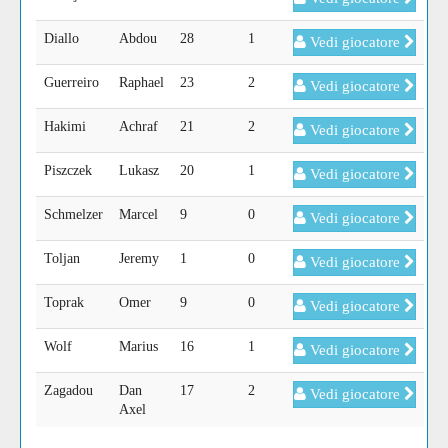
Diallo
Abdou
28
1
Vedi giocatore
Guerreiro
Raphael
23
2
Vedi giocatore
Hakimi
Achraf
21
2
Vedi giocatore
Piszczek
Lukasz
20
1
Vedi giocatore
Schmelzer
Marcel
9
0
Vedi giocatore
Toljan
Jeremy
1
0
Vedi giocatore
Toprak
Omer
9
0
Vedi giocatore
Wolf
Marius
16
1
Vedi giocatore
Zagadou
Dan
17
2
Vedi giocatore
Axel