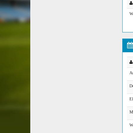
We
A
D
El
M
W