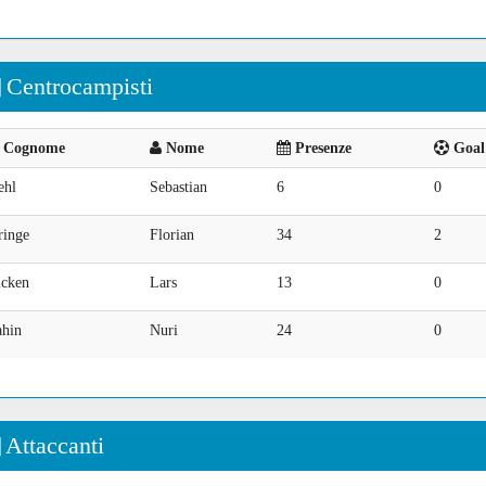
Centrocampisti
Cognome
Nome
Presenze
Goal 
ehl
Sebastian
6
0
ringe
Florian
34
2
icken
Lars
13
0
ahin
Nuri
24
0
Attaccanti