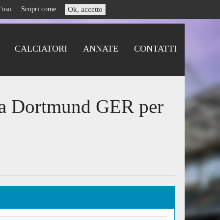
i l'uso.
Scopri come
Ok, accetto
CALCIATORI
ANNATE
CONTATTI
sia Dortmund GER per