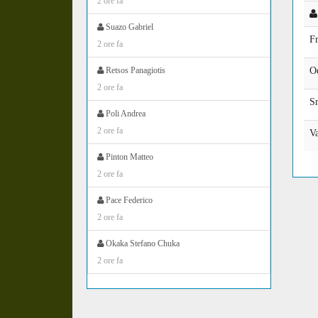
2 ore fa
Suazo Gabriel
Fr
2 ore fa
Retsos Panagiotis
O
2 ore fa
S
Poli Andrea
2 ore fa
V
Pinton Matteo
2 ore fa
Pace Federico
2 ore fa
Okaka Stefano Chuka
2 ore fa