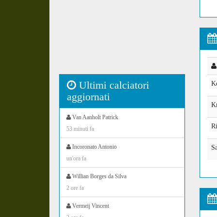
Ultimi calciatori
K
aggiornati
K
Van Aanholt Patrick
R
53 minuti fa
Incoronato Antonio
S
un'ora fa
Willian Borges da Silva
2 ore fa
Vermeij Vincent