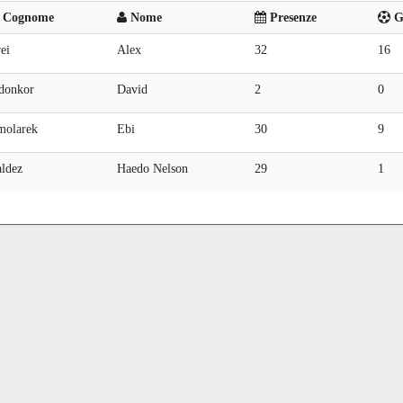
Cognome
Nome
Presenze
Go
ei
Alex
32
16
donkor
David
2
0
molarek
Ebi
30
9
aldez
Haedo Nelson
29
1