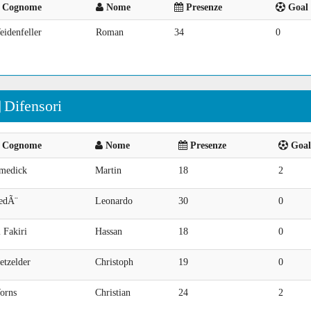
Cognome
Nome
Presenze
Goal 
idenfeller
Roman
34
0
Difensori
Cognome
Nome
Presenze
Goal 
medick
Martin
18
2
edÃ¨
Leonardo
30
0
 Fakiri
Hassan
18
0
etzelder
Christoph
19
0
orns
Christian
24
2