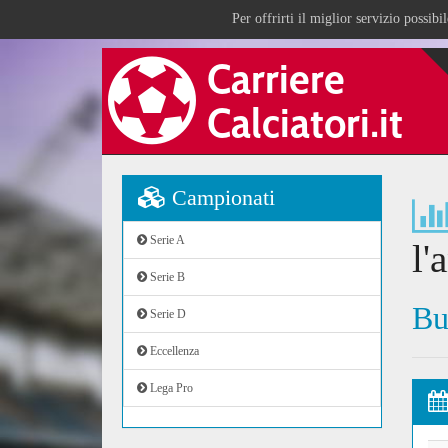
Per offrirti il miglior servizio possib
Campionati
Serie A
l'
Serie B
Bu
Serie D
Eccellenza
Lega Pro