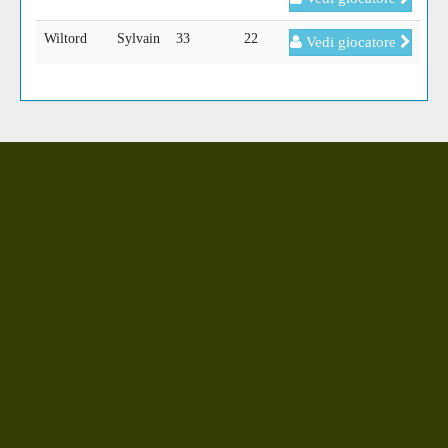
Wiltord
Sylvain
33
22
Vedi giocatore