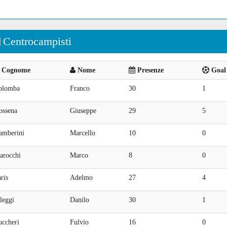
Centrocampisti
Cognome
Nome
Presenze
Goal 
olomba
Franco
30
1
ossena
Giuseppe
29
5
amberini
Marcello
10
0
arocchi
Marco
8
0
ris
Adelmo
27
4
leggi
Danilo
30
1
uccheri
Fulvio
16
0