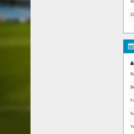
B
Zi
B
Be
F
Sa
V