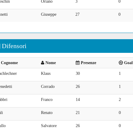
oschin
Oriano
3
0
netti
Giuseppe
27
0
Difensori
Cognome
Nome
Presenze
Goal 
achlechner
Klaus
30
1
nedetti
Corrado
26
1
abbri
Franco
14
2
li
Renato
21
0
ullo
Salvatore
26
0