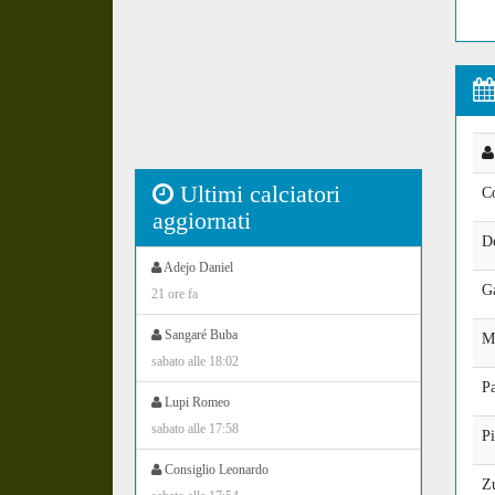
Ultimi calciatori
C
aggiornati
D
Adejo Daniel
G
21 ore fa
Sangaré Buba
M
sabato alle 18:02
Pa
Lupi Romeo
sabato alle 17:58
Pi
Consiglio Leonardo
Z