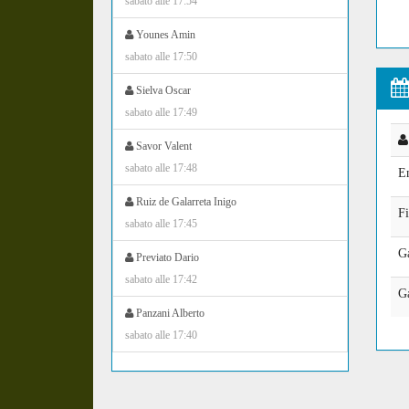
sabato alle 17:54
Younes Amin
sabato alle 17:50
Sielva Oscar
sabato alle 17:49
Savor Valent
sabato alle 17:48
E
Ruiz de Galarreta Inigo
Fi
sabato alle 17:45
G
Previato Dario
sabato alle 17:42
Ga
Panzani Alberto
sabato alle 17:40