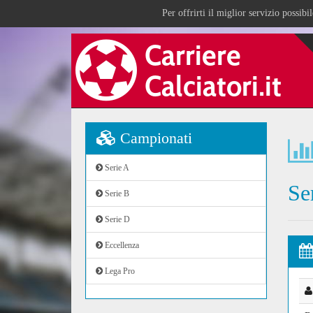
Per offrirti il miglior servizio possib
Campionati
Serie A
Se
Serie B
Serie D
Eccellenza
Lega Pro