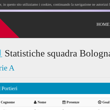
ile, in questo sito utilizziamo i cookies, continuando la navigazione ne autorizz
HOME
Statistiche squadra Bologn
rie A
Portieri
Cognome
Nome
Presenze
Goal 