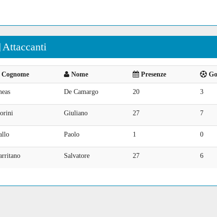
Attaccanti
Cognome
Nome
Presenze
Goa
neas
De Camargo
20
3
orini
Giuliano
27
7
allo
Paolo
1
0
rritano
Salvatore
27
6