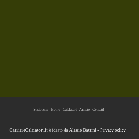
Statistiche
Home
Calciatori
Annate
Contatti
CarriereCalciatori.it
è ideato da
Alessio Battini
-
Privacy policy