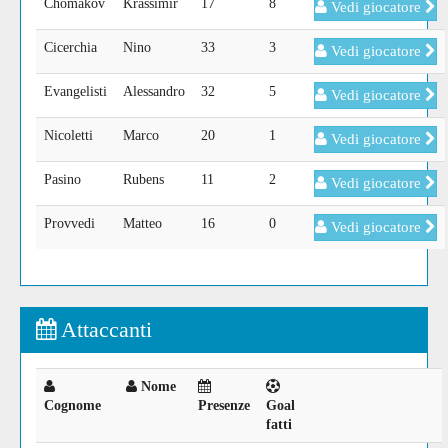
Chomakov
Krassimir
17
8
Vedi giocatore
Cicerchia
Nino
33
3
Vedi giocatore
Evangelisti
Alessandro
32
5
Vedi giocatore
Nicoletti
Marco
20
1
Vedi giocatore
Pasino
Rubens
11
2
Vedi giocatore
Provvedi
Matteo
16
0
Vedi giocatore
Attaccanti
Nome
Cognome
Presenze
Goal
fatti