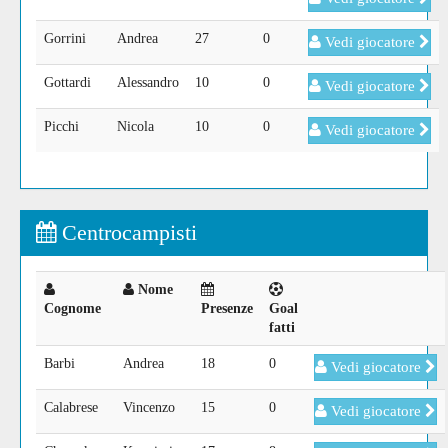
Gorrini
Andrea
27
0
Vedi giocatore
Gottardi
Alessandro
10
0
Vedi giocatore
Picchi
Nicola
10
0
Vedi giocatore
Centrocampisti
Nome
Cognome
Presenze
Goal
fatti
Barbi
Andrea
18
0
Vedi giocatore
Calabrese
Vincenzo
15
0
Vedi giocatore