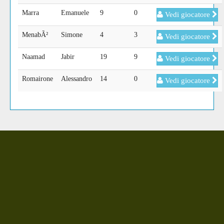
Marra
Emanuele
9
0
Vedi giocatore
MenabÃ²
Simone
4
3
Vedi giocatore
Naamad
Jabir
19
9
Vedi giocatore
Romairone
Alessandro
14
0
Vedi giocatore