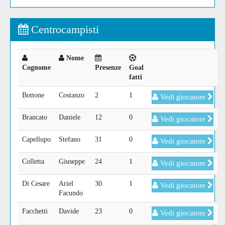
Centrocampisti
Nome
Cognome
Presenze
Goal
fatti
Bottone
Costanzo
2
1
Vedi giocatore
Brancato
Daniele
12
0
Vedi giocatore
Capellupo
Stefano
31
0
Vedi giocatore
Colletta
Giuseppe
24
1
Vedi giocatore
Di Cesare
Ariel
30
1
Vedi giocatore
Facundo
Facchetti
Davide
23
0
Vedi giocatore