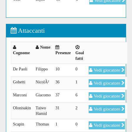
Vedi giocatore
Attaccanti
Nome
Cognome
Presenze
Goal
fatti
De Paoli
Filippo
10
0
Vedi giocatore
Gobetti
NicolÃ²
36
1
Vedi giocatore
Marconi
Giacomo
37
6
Vedi giocatore
Olonisakin
Taiwo
31
2
Vedi giocatore
Hamid
Scapin
Thomas
1
0
Vedi giocatore