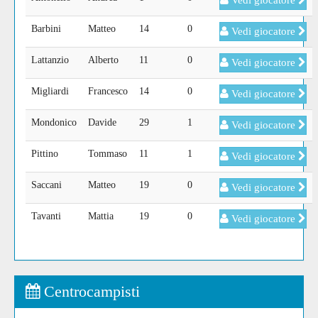
Vedi giocatore
Barbini
Matteo
14
0
Vedi giocatore
Lattanzio
Alberto
11
0
Vedi giocatore
Migliardi
Francesco
14
0
Vedi giocatore
Mondonico
Davide
29
1
Vedi giocatore
Pittino
Tommaso
11
1
Vedi giocatore
Saccani
Matteo
19
0
Vedi giocatore
Tavanti
Mattia
19
0
Vedi giocatore
Centrocampisti