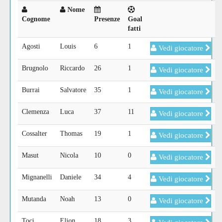
Nome
Cognome
Presenze
Goal
fatti
Agosti
Louis
6
1
Vedi giocatore
Brugnolo
Riccardo
26
1
Vedi giocatore
Burrai
Salvatore
35
1
Vedi giocatore
Clemenza
Luca
37
11
Vedi giocatore
Cossalter
Thomas
19
1
Vedi giocatore
Masut
Nicola
10
0
Vedi giocatore
Mignanelli
Daniele
34
4
Vedi giocatore
Mutanda
Noah
13
0
Vedi giocatore
Toci
Eljon
18
3