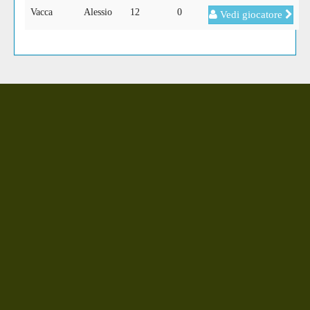
Vacca
Alessio
12
0
Vedi giocatore