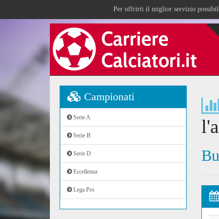
Per offrirti il miglior servizio possib
Campionati
Serie A
l'
Serie B
Bu
Serie D
Eccellenza
Lega Pro