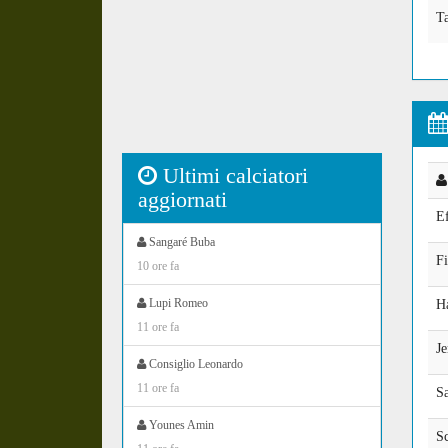
Ta
Ultimi calciatori
aggiornati
E
Sangaré Buba
F
10 ore fa
Lupi Romeo
H
11 ore fa
Je
Consiglio Leonardo
11 ore fa
S
Younes Amin
Sc