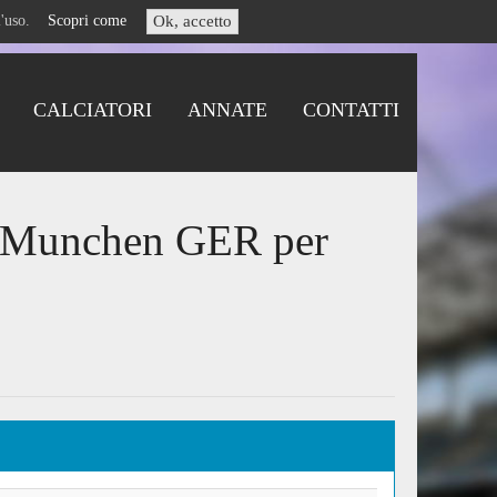
i l'uso.
Scopri come
Ok, accetto
CALCIATORI
ANNATE
CONTATTI
n Munchen GER per