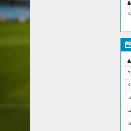
K
A
K
L
L
S