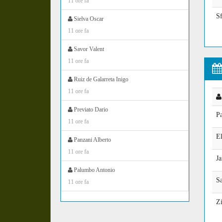
11 ore fa
S
Sielva Oscar
11 ore fa
Savor Valent
11 ore fa
Ruiz de Galarreta Inigo
11 ore fa
Previato Dario
P
11 ore fa
E
Panzani Alberto
11 ore fa
Ja
Palumbo Antonio
S
11 ore fa
Zi