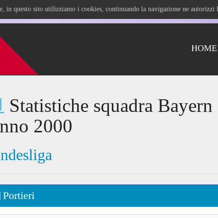
ile, in questo sito utilizziamo i cookies, continuando la navigazione ne autorizz
HOME
Statistiche squadra Bayer
anno 2000
ndesliga
Portieri