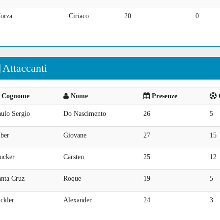
forza
Ciriaco
20
0
Attaccanti
Cognome
Nome
Presenze
G
aulo Sergio
Do Nascimento
26
5
lber
Giovane
27
15
ncker
Carsten
25
12
anta Cruz
Roque
19
5
ckler
Alexander
24
3