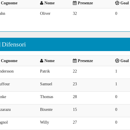
Cognome
Nome
Presenze
Goal 
ahn
Oliver
32
0
Difensori
Cognome
Nome
Presenze
Goal 
ndersson
Patrik
22
1
uffour
Samuel
23
1
inke
Thomas
28
0
izarazu
Bixente
15
0
agnol
Willy
27
0