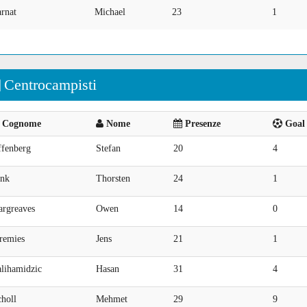
rnat
Michael
23
1
Centrocampisti
Cognome
Nome
Presenze
Goal 
ffenberg
Stefan
20
4
ink
Thorsten
24
1
argreaves
Owen
14
0
remies
Jens
21
1
alihamidzic
Hasan
31
4
holl
Mehmet
29
9