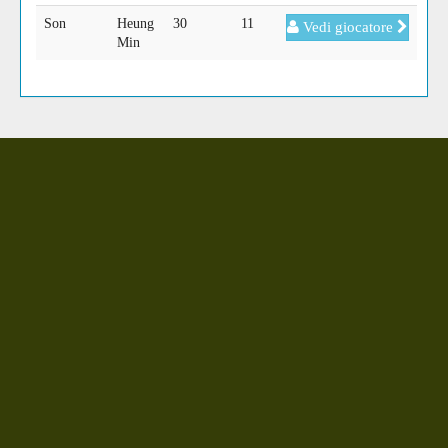
Son
Heung
30
11
Vedi giocatore
Min