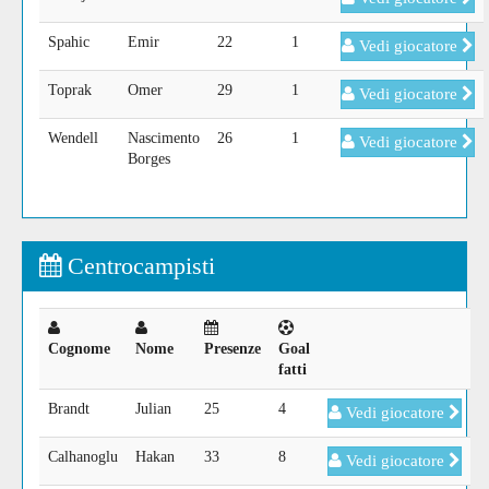
Spahic
Emir
22
1
Vedi giocatore
Toprak
Omer
29
1
Vedi giocatore
Wendell
Nascimento
26
1
Vedi giocatore
Borges
Centrocampisti
Cognome
Nome
Presenze
Goal
fatti
Brandt
Julian
25
4
Vedi giocatore
Calhanoglu
Hakan
33
8
Vedi giocatore