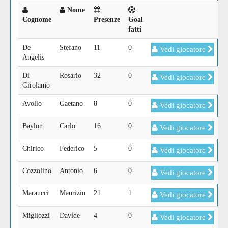
Nome
Cognome
Presenze
Goal
fatti
De
Stefano
11
0
Vedi giocatore
Angelis
Di
Rosario
32
0
Vedi giocatore
Girolamo
Avolio
Gaetano
8
0
Vedi giocatore
Baylon
Carlo
16
0
Vedi giocatore
Chirico
Federico
5
0
Vedi giocatore
Cozzolino
Antonio
6
0
Vedi giocatore
Maraucci
Maurizio
21
1
Vedi giocatore
Migliozzi
Davide
4
0
Vedi giocatore