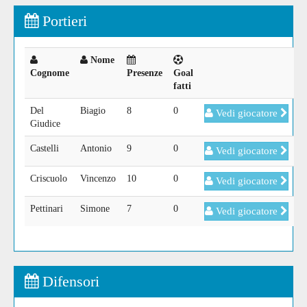
Portieri
Nome
Cognome
Presenze
Goal
fatti
Del
Biagio
8
0
Vedi giocatore
Giudice
Castelli
Antonio
9
0
Vedi giocatore
Criscuolo
Vincenzo
10
0
Vedi giocatore
Pettinari
Simone
7
0
Vedi giocatore
Difensori