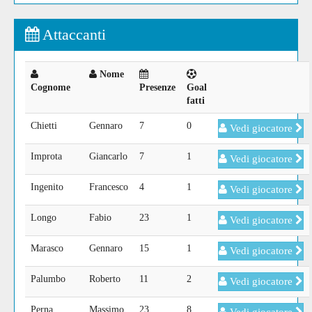
Attaccanti
Nome
Cognome
Presenze
Goal
fatti
Chietti
Gennaro
7
0
Vedi giocatore
Improta
Giancarlo
7
1
Vedi giocatore
Ingenito
Francesco
4
1
Vedi giocatore
Longo
Fabio
23
1
Vedi giocatore
Marasco
Gennaro
15
1
Vedi giocatore
Palumbo
Roberto
11
2
Vedi giocatore
Perna
Massimo
23
8