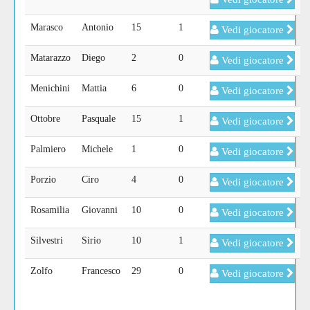
Marasco
Antonio
15
1
Vedi giocatore
Matarazzo
Diego
2
0
Vedi giocatore
Menichini
Mattia
6
0
Vedi giocatore
Ottobre
Pasquale
15
1
Vedi giocatore
Palmiero
Michele
1
0
Vedi giocatore
Porzio
Ciro
4
0
Vedi giocatore
Rosamilia
Giovanni
10
0
Vedi giocatore
Silvestri
Sirio
10
1
Vedi giocatore
Zolfo
Francesco
29
0
Vedi giocatore