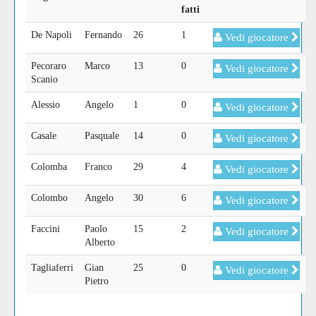
fatti
De Napoli
Fernando
26
1
Vedi giocatore
Pecoraro
Marco
13
0
Vedi giocatore
Scanio
Alessio
Angelo
1
0
Vedi giocatore
Casale
Pasquale
14
0
Vedi giocatore
Colomba
Franco
29
4
Vedi giocatore
Colombo
Angelo
30
6
Vedi giocatore
Faccini
Paolo
15
2
Vedi giocatore
Alberto
Tagliaferri
Gian
25
0
Vedi giocatore
Pietro