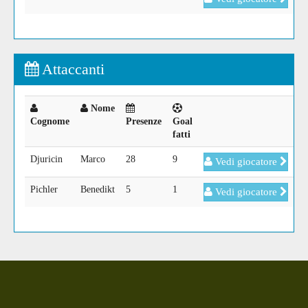
Attaccanti
Nome
Cognome
Presenze
Goal
fatti
Djuricin
Marco
28
9
Vedi giocatore
Pichler
Benedikt
5
1
Vedi giocatore