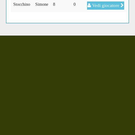
Stocchino
Simone
8
0
Vedi giocatore