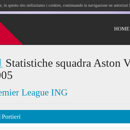
ile, in questo sito utilizziamo i cookies, continuando la navigazione ne autorizz
HOME
Statistiche squadra Aston V
005
emier League ING
Portieri