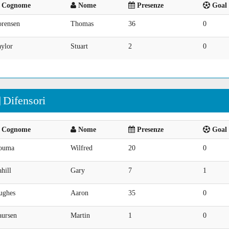
Cognome
Nome
Presenze
Goal 
orensen
Thomas
36
0
aylor
Stuart
2
0
Difensori
Cognome
Nome
Presenze
Goal 
ouma
Wilfred
20
0
hill
Gary
7
1
ughes
Aaron
35
0
aursen
Martin
1
0