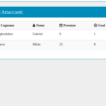
Attaccanti
Cognome
Nome
Presenze
Goal 
gbonlahor
Gabriel
9
1
aros
Milan
25
8