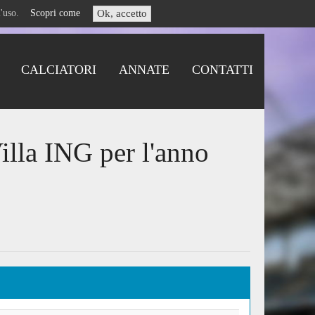
i l'uso.
Scopri come
Ok, accetto
CALCIATORI
ANNATE
CONTATTI
illa ING per l'anno