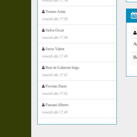
venerdì alle 17:54
Younes Amin
venerdì alle 17:50
Sielva Oscar
venerdì alle 17:49
A
Savor Valent
venerdì alle 17:48
B
Ruiz de Galarreta Inigo
venerdì alle 17:45
Previato Dario
venerdì alle 17:42
Panzani Alberto
venerdì alle 17:40