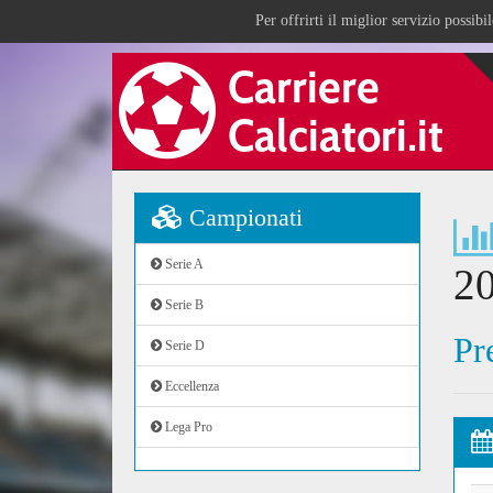
Per offrirti il miglior servizio possib
Campionati
Serie A
2
Serie B
Pr
Serie D
Eccellenza
Lega Pro