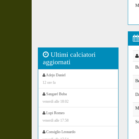
M
Ultimi calciatori
aggiornati
B
Adejo Daniel
B
12 ore fa
Sangaré Buba
D
venerdì alle 18:02
M
Lupi Romeo
venerdì alle 17:58
S
Consiglio Leonardo