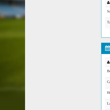
S
T
B
Ca
H
L