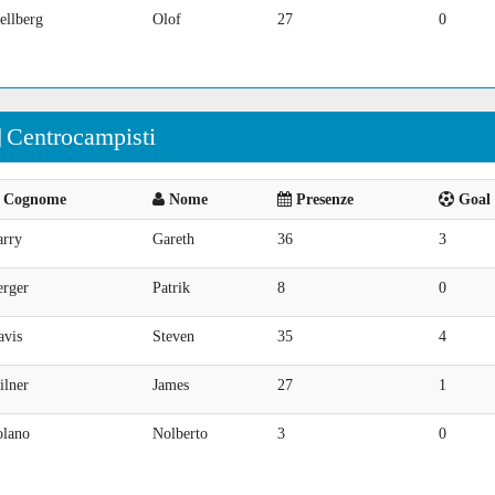
ellberg
Olof
27
0
Centrocampisti
Cognome
Nome
Presenze
Goal 
arry
Gareth
36
3
erger
Patrik
8
0
avis
Steven
35
4
ilner
James
27
1
olano
Nolberto
3
0