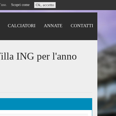
i l'uso.
Scopri come
Ok, accetto
CALCIATORI
ANNATE
CONTATTI
illa ING per l'anno