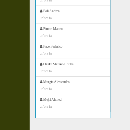
un'ora fa
Poli Andrea
un'ora fa
Pinton Matteo
un'ora fa
Pace Federico
un'ora fa
Okaka Stefano Chuka
un'ora fa
Murgia Alessandro
un'ora fa
Mejri Ahmed
un'ora fa