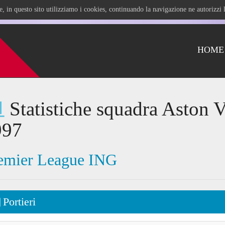
ile, in questo sito utilizziamo i cookies, continuando la navigazione ne autorizz
HOME
Statistiche squadra Aston V
997
emier League ING
Portieri