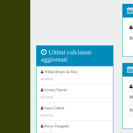
B
Ultimi calciatori
aggiornati
Willian Borges da Silva
un'ora fa
Vermeij Vincent
un'ora fa
M
Suazo Gabriel
Y
un'ora fa
Retsos Panagiotis