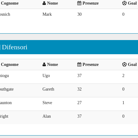
Cognome
Nome
Presenze
Goal 
osnich
Mark
30
0
Difensori
Cognome
Nome
Presenze
Goal 
hiogu
Ugo
37
2
outhgate
Gareth
32
0
taunton
Steve
27
1
right
Alan
37
0