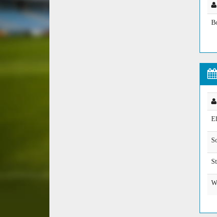
B
E
S
S
W