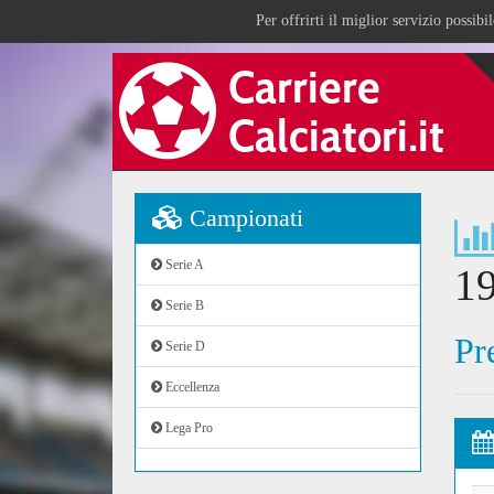
Per offrirti il miglior servizio possib
Campionati
Serie A
1
Serie B
Pr
Serie D
Eccellenza
Lega Pro