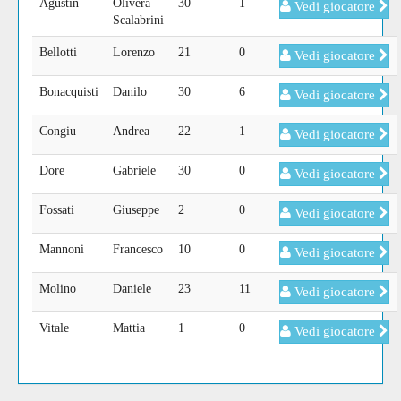
Agustin
Olivera
30
1
Vedi giocatore
Scalabrini
Bellotti
Lorenzo
21
0
Vedi giocatore
Bonacquisti
Danilo
30
6
Vedi giocatore
Congiu
Andrea
22
1
Vedi giocatore
Dore
Gabriele
30
0
Vedi giocatore
Fossati
Giuseppe
2
0
Vedi giocatore
Mannoni
Francesco
10
0
Vedi giocatore
Molino
Daniele
23
11
Vedi giocatore
Vitale
Mattia
1
0
Vedi giocatore