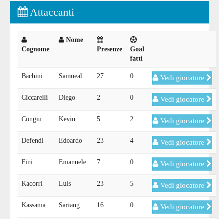
Attaccanti
Nome
Cognome
Presenze
Goal
fatti
Bachini
Samueal
27
0
Vedi giocatore
Ciccarelli
Diego
2
0
Vedi giocatore
Congiu
Kevin
5
2
Vedi giocatore
Defendi
Edoardo
23
4
Vedi giocatore
Fini
Emanuele
7
0
Vedi giocatore
Kacorri
Luis
23
5
Vedi giocatore
Kassama
Sariang
16
0
Vedi giocatore