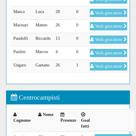
Manca
Luca
28
0
Vedi giocatore
Marinari
Matteo
26
0
Vedi giocatore
Pandolfi
Riccardo
13
0
Vedi giocatore
Paolini
Marcos
4
0
Vedi giocatore
Ungaro
Gaetano
26
1
Vedi giocatore
Centrocampisti
Nome
Cognome
Presenze
Goal
fatti