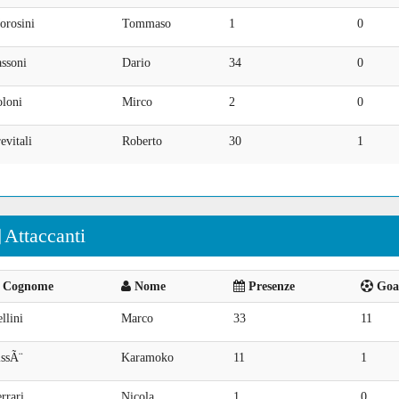
orosini
Tommaso
1
0
ssoni
Dario
34
0
oloni
Mirco
2
0
evitali
Roberto
30
1
Attaccanti
Cognome
Nome
Presenze
Goal
llini
Marco
33
11
issÃ¨
Karamoko
11
1
rrari
Nicola
1
0