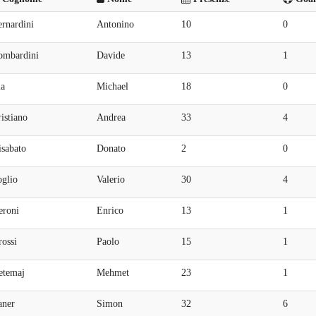
rnardini
Antonino
10
0
ombardini
Davide
13
1
ia
Michael
18
0
istiano
Andrea
33
4
isabato
Donato
2
0
oglio
Valerio
30
4
eroni
Enrico
13
1
ossi
Paolo
15
1
etemaj
Mehmet
23
1
aner
Simon
32
6