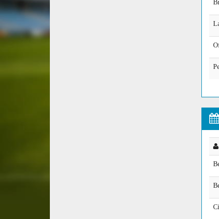
B
L
Of
Pe
B
B
Ci