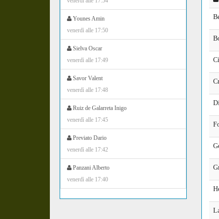
venerdì alle 17:54
Be
Younes Amin
venerdì alle 17:50
B
Sielva Oscar
C
venerdì alle 17:49
Savor Valent
Cr
venerdì alle 17:48
D
Ruiz de Galarreta Inigo
venerdì alle 17:45
F
Previato Dario
G
venerdì alle 17:42
Gr
Panzani Alberto
venerdì alle 17:40
H
L