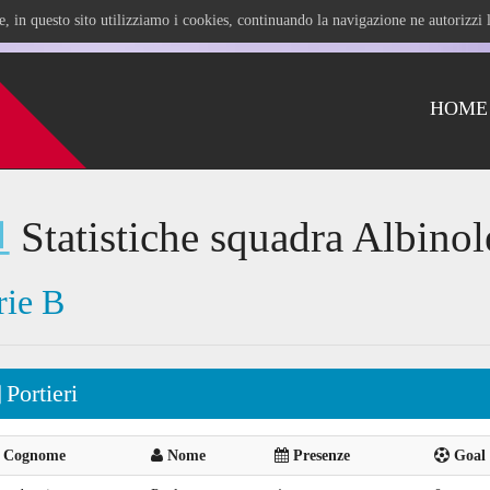
ile, in questo sito utilizziamo i cookies, continuando la navigazione ne autorizz
HOME
Statistiche squadra Albinol
rie B
Portieri
Cognome
Nome
Presenze
Goal 