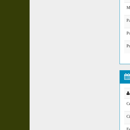
M
Pa
P
Pr
Ce
C
Fe