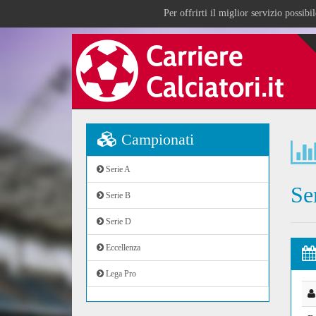
Per offrirti il miglior servizio possib
Campionati
Serie A
Se
Serie B
Serie D
Eccellenza
Lega Pro