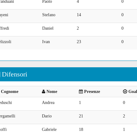
randuani
Paolo
4
0
ayeni
Stefano
14
0
fredi
Daniel
2
0
lizzoli
Ivan
23
0
Difensori
Cognome
Nome
Presenze
Goal 
eduschi
Andrea
1
0
ergamelli
Dario
21
2
offi
Gabriele
18
1