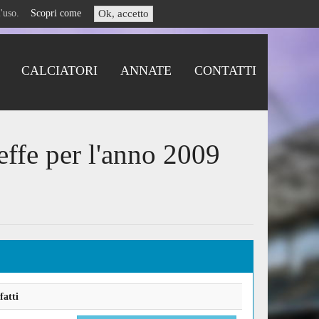
i l'uso.
Scopri come
Ok, accetto
CALCIATORI
ANNATE
CONTATTI
effe per l'anno 2009
fatti