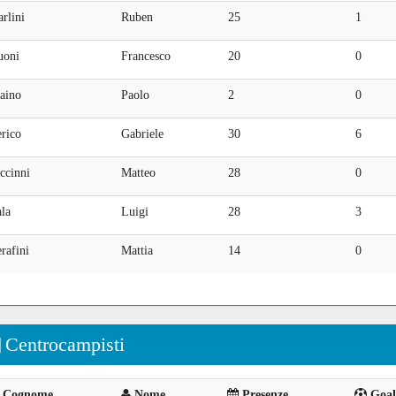
rlini
Ruben
25
1
uoni
Francesco
20
0
aino
Paolo
2
0
rico
Gabriele
30
6
ccinni
Matteo
28
0
la
Luigi
28
3
rafini
Mattia
14
0
Centrocampisti
Cognome
Nome
Presenze
Goal 