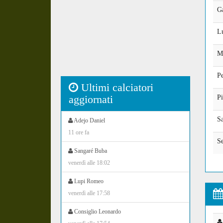
Ga
L
M
Pe
Ultimi calciatori
aggiornati
Pi
Sa
Adejo Daniel
11 ore fa
Se
Sangaré Buba
venerdì alle 18:02
Lupi Romeo
venerdì alle 17:58
Consiglio Leonardo