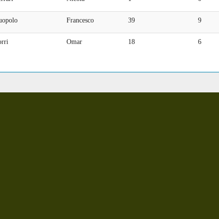
uopolo
Francesco
39
9
rri
Omar
18
6