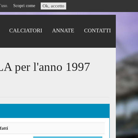
i l'uso.
Scopri come
Ok, accetto
CALCIATORI
ANNATE
CONTATTI
LA per l'anno 1997
fatti