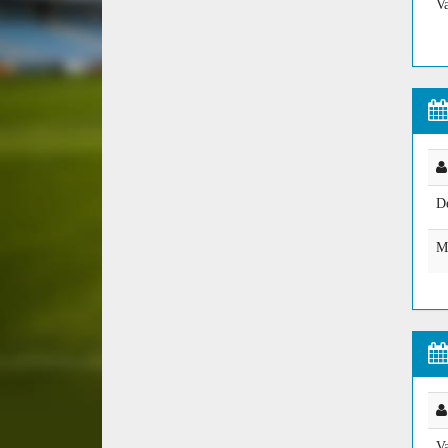
V
D
M
V