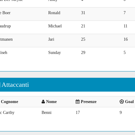
e Boer
Ronald
31
7
audrup
Michael
21
11
itmanen
Jari
25
16
iseh
Sunday
29
5
Attaccanti
Cognome
Nome
Presenze
Goal 
c Carthy
Benni
17
9