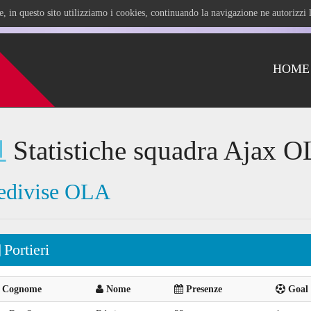
ile, in questo sito utilizziamo i cookies, continuando la navigazione ne autorizz
HOME
Statistiche squadra Ajax O
edivise OLA
Portieri
Cognome
Nome
Presenze
Goal 