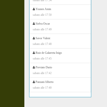
sabato alle 17:54
Younes Amin
sabato alle 17:50
Sielva Oscar
sabato alle 17:49
Savor Valent
sabato alle 17:48
Ruiz de Galarreta Inigo
sabato alle 17:45
Previato Dario
sabato alle 17:42
Panzani Alberto
sabato alle 17:40