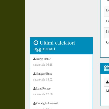
D
L
L
Ultimi calciatori
Ol
aggiornati
Adejo Daniel
sabato alle 06:18
Sangaré Buba
sabato alle 18:02
Lupi Romeo
M
sabato alle 17:58
Consiglio Leonardo