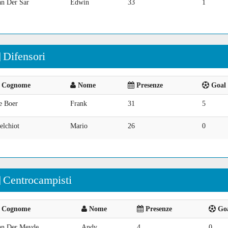
an Der Sar
Edwin
33
1
Difensori
Cognome
Nome
Presenze
Goal 
e Boer
Frank
31
5
elchiot
Mario
26
0
Centrocampisti
Cognome
Nome
Presenze
Goa
an Der Meyde
Andy
4
0