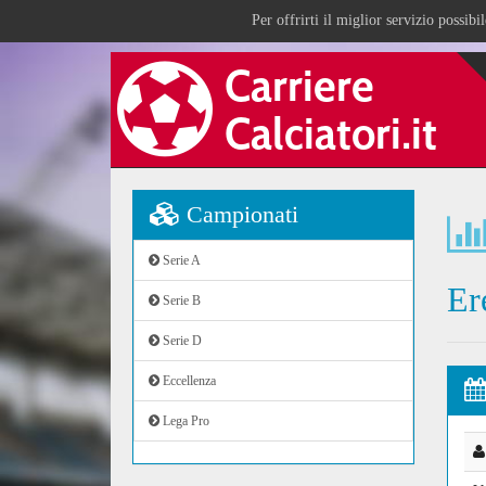
Per offrirti il miglior servizio possib
Campionati
Serie A
Er
Serie B
Serie D
Eccellenza
Lega Pro