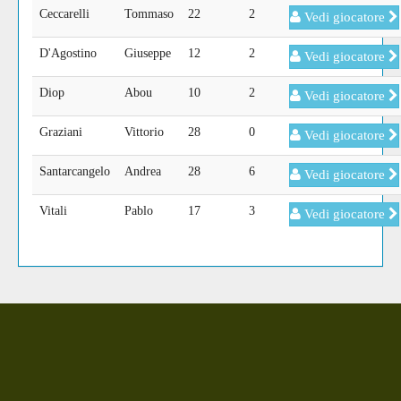
Ceccarelli
Tommaso
22
2
Vedi giocatore
D'Agostino
Giuseppe
12
2
Vedi giocatore
Diop
Abou
10
2
Vedi giocatore
Graziani
Vittorio
28
0
Vedi giocatore
Santarcangelo
Andrea
28
6
Vedi giocatore
Vitali
Pablo
17
3
Vedi giocatore