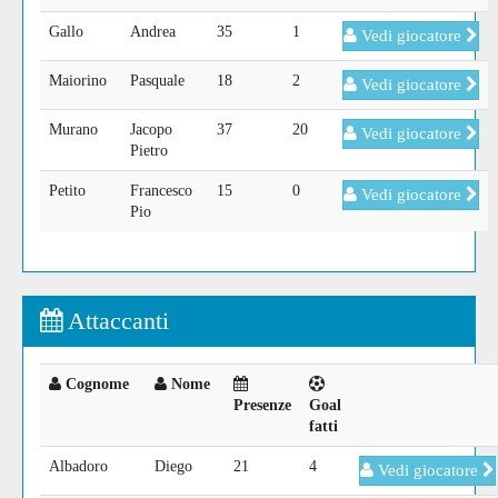
Gallo
Andrea
35
1
Vedi giocatore
Maiorino
Pasquale
18
2
Vedi giocatore
Murano
Jacopo
37
20
Vedi giocatore
Pietro
Petito
Francesco
15
0
Vedi giocatore
Pio
Attaccanti
Cognome
Nome
Presenze
Goal
fatti
Albadoro
Diego
21
4
Vedi giocatore