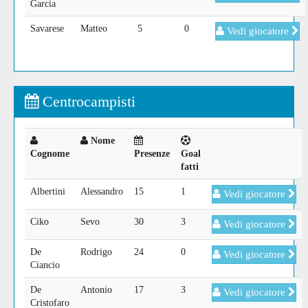
Garcia
Savarese
Matteo
5
0
Vedi giocatore
Centrocampisti
Nome
Cognome
Presenze
Goal
fatti
Albertini
Alessandro
15
1
Vedi giocatore
Ciko
Sevo
30
3
Vedi giocatore
De
Rodrigo
24
0
Vedi giocatore
Ciancio
De
Antonio
17
3
Vedi giocatore
Cristofaro