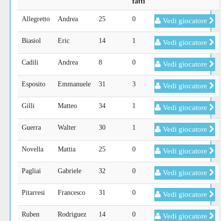
fatti
Allegretto
Andrea
25
0
Vedi giocatore
Biasiol
Eric
14
1
Vedi giocatore
Cadili
Andrea
8
0
Vedi giocatore
Esposito
Emmanuele
31
3
Vedi giocatore
Gilli
Matteo
34
1
Vedi giocatore
Guerra
Walter
30
1
Vedi giocatore
Novella
Mattia
25
0
Vedi giocatore
Pagliai
Gabriele
32
0
Vedi giocatore
Pitarresi
Francesco
31
0
Vedi giocatore
Ruben
Rodriguez
14
0
Vedi giocatore