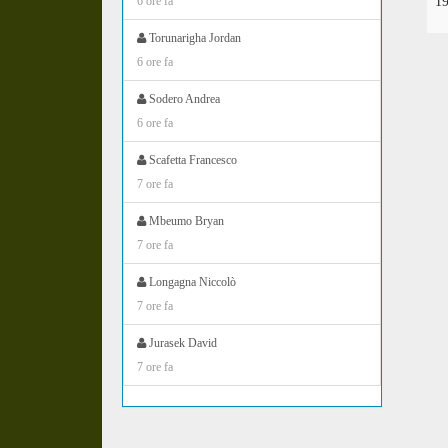
1
6 ore fa
Torunarigha Jordan
6 ore fa
Sodero Andrea
6 ore fa
Scafetta Francesco
7 ore fa
Mbeumo Bryan
7 ore fa
Longagna Niccolò
7 ore fa
Jurasek David
7 ore fa