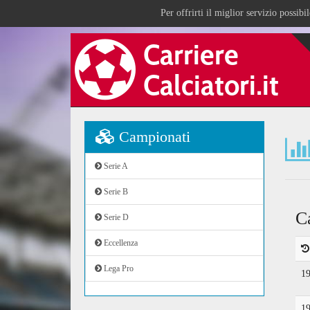
Per offrirti il miglior servizio possib
Campionati
Serie A
Serie B
C
Serie D
Eccellenza
Lega Pro
1
1