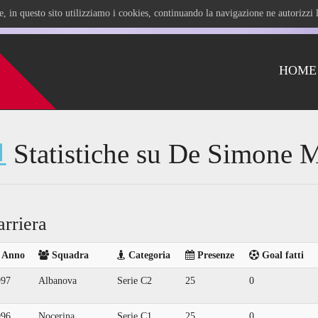
ile, in questo sito utilizziamo i cookies, continuando la navigazione ne autorizz
HOME
Statistiche su De Simone 
arriera
Anno
Squadra
Categoria
Presenze
Goal fatti
997
Albanova
Serie C2
25
0
996
Nocerina
Serie C1
25
0