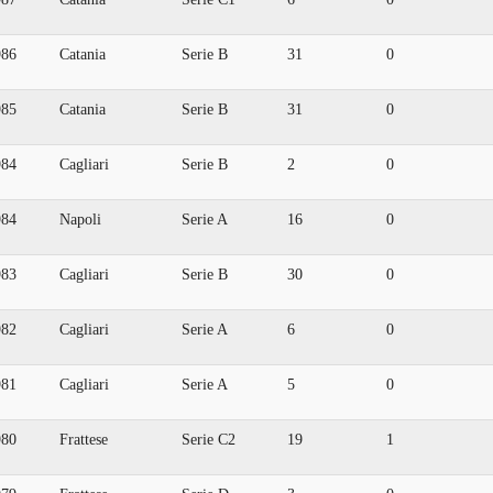
986
Catania
Serie B
31
0
985
Catania
Serie B
31
0
984
Cagliari
Serie B
2
0
984
Napoli
Serie A
16
0
983
Cagliari
Serie B
30
0
982
Cagliari
Serie A
6
0
981
Cagliari
Serie A
5
0
980
Frattese
Serie C2
19
1