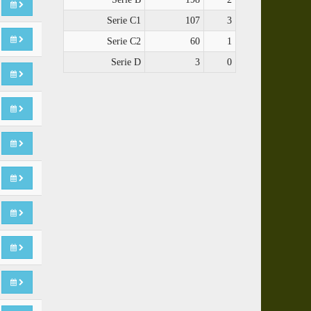
Serie C1
107
3
Serie C2
60
1
Serie D
3
0