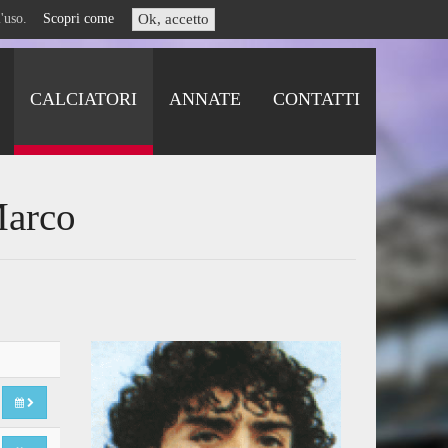
i l'uso.
Scopri come
Ok, accetto
CALCIATORI
ANNATE
CONTATTI
Marco