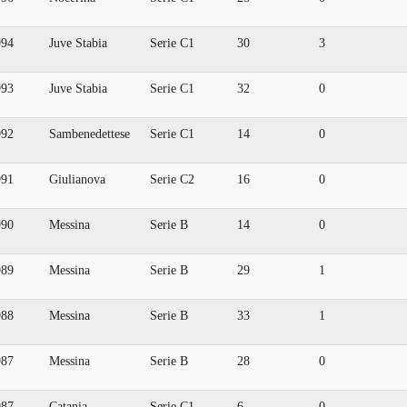
994
Juve Stabia
Serie C1
30
3
993
Juve Stabia
Serie C1
32
0
992
Sambenedettese
Serie C1
14
0
991
Giulianova
Serie C2
16
0
990
Messina
Serie B
14
0
989
Messina
Serie B
29
1
988
Messina
Serie B
33
1
987
Messina
Serie B
28
0
987
Catania
Serie C1
6
0