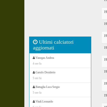
1
1
1
Ultimi calciatori
aggiornati
1
Vanegas Andrea
1
4 ore fa
1
Garufo Desiderio
5 ore fa
1
Battaglia Luca Sergio
5 ore fa
1
Vitali Leonardo