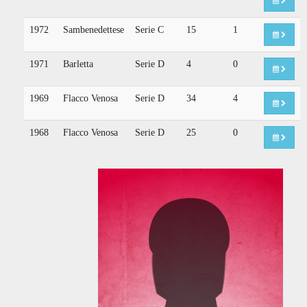
1972
Sambenedettese
Serie C
15
1
1971
Barletta
Serie D
4
0
1969
Flacco Venosa
Serie D
34
4
1968
Flacco Venosa
Serie D
25
0