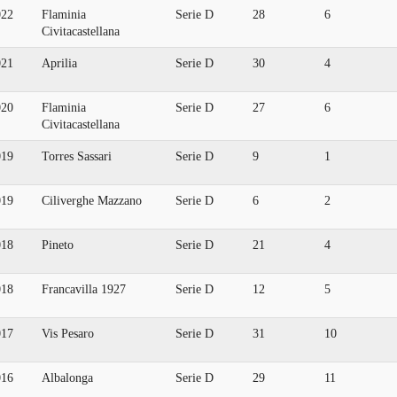
022
Flaminia
Serie D
28
6
Civitacastellana
021
Aprilia
Serie D
30
4
020
Flaminia
Serie D
27
6
Civitacastellana
019
Torres Sassari
Serie D
9
1
019
Ciliverghe Mazzano
Serie D
6
2
018
Pineto
Serie D
21
4
018
Francavilla 1927
Serie D
12
5
017
Vis Pesaro
Serie D
31
10
016
Albalonga
Serie D
29
11