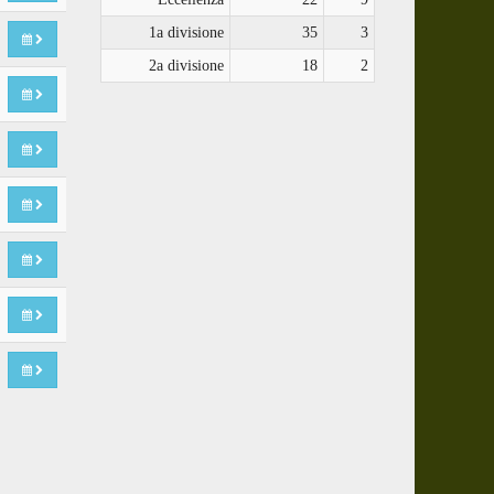
1a divisione
35
3
2a divisione
18
2