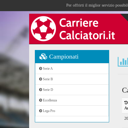
Per offrirti il miglior servizio possib
Campionati
Serie A
Serie B
C
Serie D
Eccellenza
A
Lega Pro
2