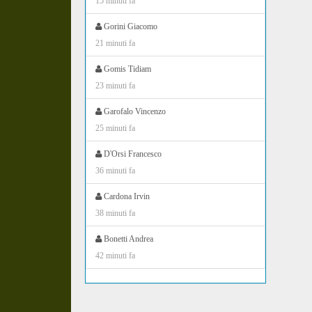
15 minuti fa
Gorini Giacomo
21 minuti fa
Gomis Tidiam
23 minuti fa
Garofalo Vincenzo
25 minuti fa
D'Orsi Francesco
36 minuti fa
Cardona Irvin
38 minuti fa
Bonetti Andrea
42 minuti fa