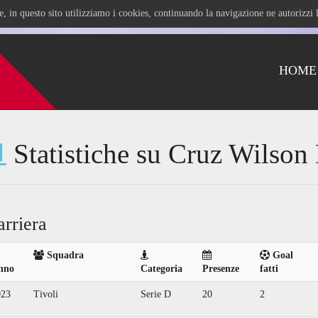
ile, in questo sito utilizziamo i cookies, continuando la navigazione ne autorizz
HOME
Statistiche su Cruz Wilson 
arriera
Squadra
Goal
nno
Categoria
Presenze
fatti
023
Tivoli
Serie D
20
2