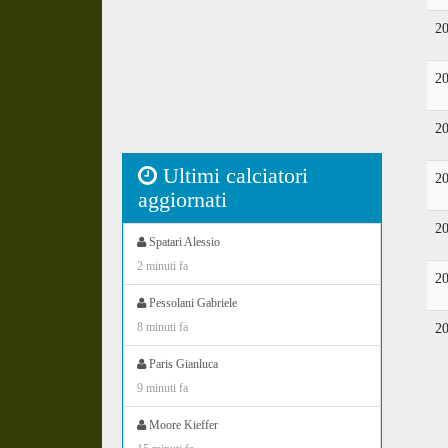
2
2
2
Ultimi calciatori
2
aggiornati
2
Spatari Alessio
2 minuti fa
2
Pessolani Gabriele
8 minuti fa
2
Paris Gianluca
9 minuti fa
Moore Kieffer