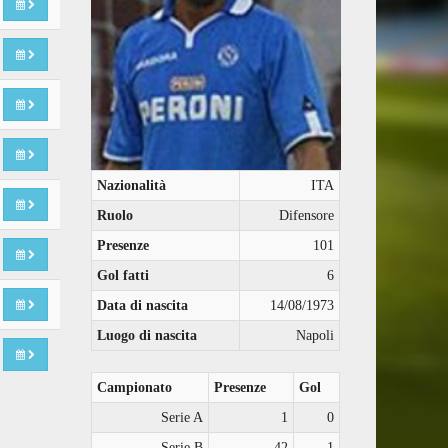
Nazionalità
ITA
Ruolo
Difensore
Presenze
101
Gol fatti
6
Data di nascita
14/08/1973
Luogo di nascita
Napoli
Campionato
Presenze
Gol
Serie A
1
0
Serie B
42
1