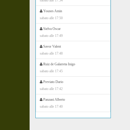
sabato alle 17:54
Younes Amin
sabato alle 17:50
Sielva Oscar
sabato alle 17:49
Savor Valent
sabato alle 17:48
Ruiz de Galarreta Inigo
sabato alle 17:45
Previato Dario
sabato alle 17:42
Panzani Alberto
sabato alle 17:40