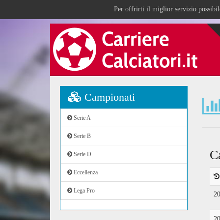
Per offrirti il miglior servizio possib
Campionati
Serie A
Serie B
C
Serie D
Eccellenza
Lega Pro
2
2