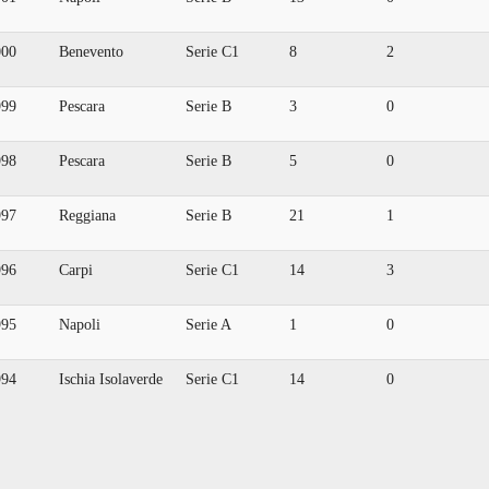
000
Benevento
Serie C1
8
2
999
Pescara
Serie B
3
0
998
Pescara
Serie B
5
0
997
Reggiana
Serie B
21
1
996
Carpi
Serie C1
14
3
995
Napoli
Serie A
1
0
994
Ischia Isolaverde
Serie C1
14
0