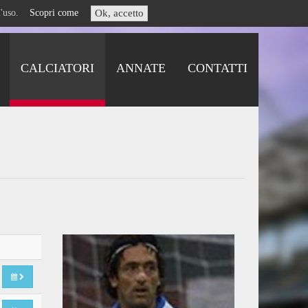
i l'uso.
Scopri come
Ok, accetto
CALCIATORI
ANNATE
CONTATTI