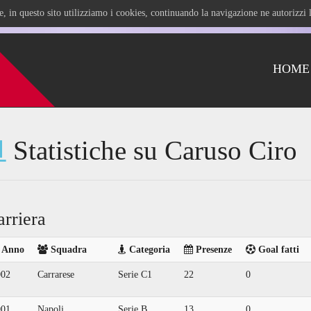
ile, in questo sito utilizziamo i cookies, continuando la navigazione ne autorizz
HOME
Statistiche su Caruso Ciro
arriera
Anno
Squadra
Categoria
Presenze
Goal fatti
002
Carrarese
Serie C1
22
0
001
Napoli
Serie B
13
0