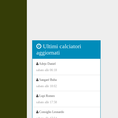
Ultimi calciatori
aggiornati
Adejo Daniel
sabato alle 06:18
Sangaré Buba
sabato alle 18:02
Lupi Romeo
sabato alle 17:58
Consiglio Leonardo