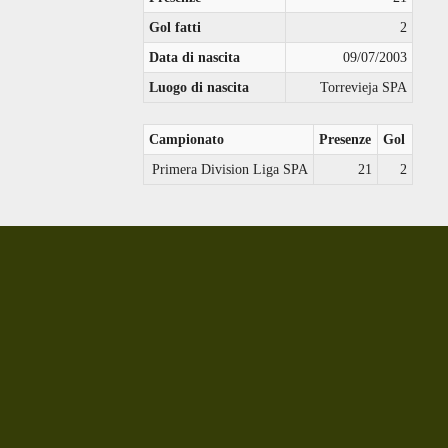
Gol fatti
2
Data di nascita
09/07/2003
Luogo di nascita
Torrevieja SPA
Campionato
Presenze
Gol
Primera Division Liga SPA
21
2