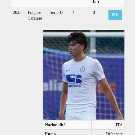
fatti
2025
Folgore
Serie D
4
0
Caratese
Nazionalità
ITA
Ruolo
Difensore