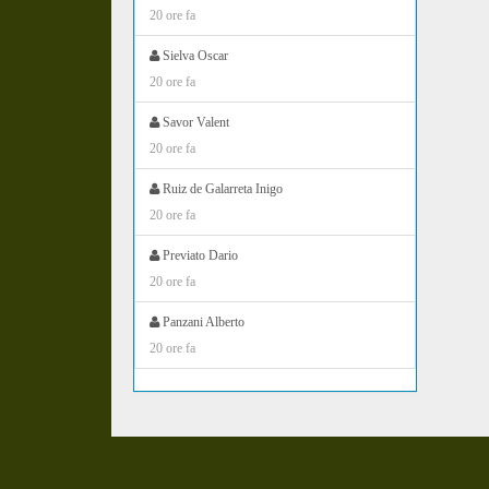
20 ore fa
Sielva Oscar
20 ore fa
Savor Valent
20 ore fa
Ruiz de Galarreta Inigo
20 ore fa
Previato Dario
20 ore fa
Panzani Alberto
20 ore fa