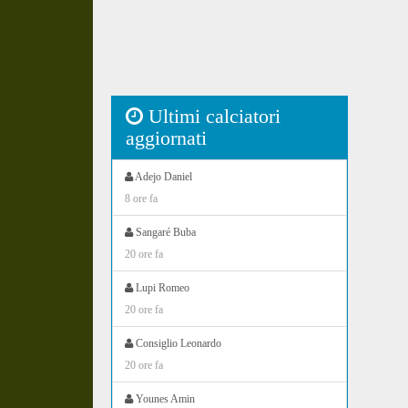
Ultimi calciatori
aggiornati
Adejo Daniel
8 ore fa
Sangaré Buba
20 ore fa
Lupi Romeo
20 ore fa
Consiglio Leonardo
20 ore fa
Younes Amin