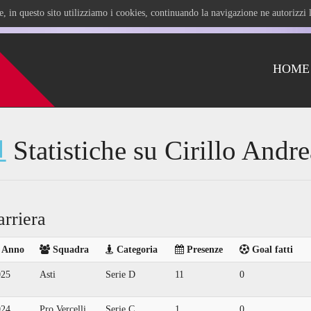
ile, in questo sito utilizziamo i cookies, continuando la navigazione ne autorizz
HOME
Statistiche su Cirillo Andre
arriera
Anno
Squadra
Categoria
Presenze
Goal fatti
025
Asti
Serie D
11
0
024
Pro Vercelli
Serie C
1
0