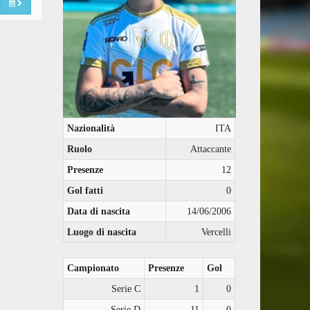
Nazionalità
ITA
Ruolo
Attaccante
Presenze
12
Gol fatti
0
Data di nascita
14/06/2006
Luogo di nascita
Vercelli
Campionato
Presenze
Gol
Serie C
1
0
Serie D
11
0