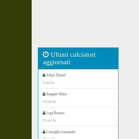
Ultimi calciatori
aggiornati
Adejo Daniel
4 ore fa
Sangaré Buba
16 ore fa
Lupi Romeo
16 ore fa
Consiglio Leonardo