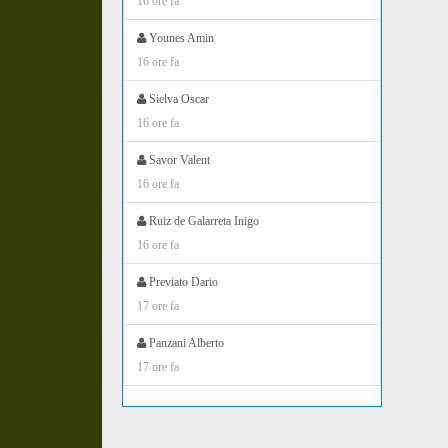
16 ore fa
Younes Amin
16 ore fa
Sielva Oscar
16 ore fa
Savor Valent
16 ore fa
Ruiz de Galarreta Inigo
16 ore fa
Previato Dario
17 ore fa
Panzani Alberto
17 ore fa