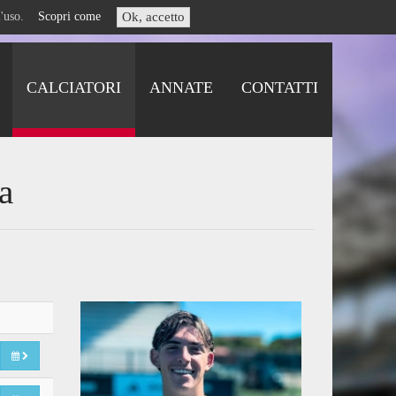
i l'uso.
Scopri come
Ok, accetto
CALCIATORI
ANNATE
CONTATTI
a