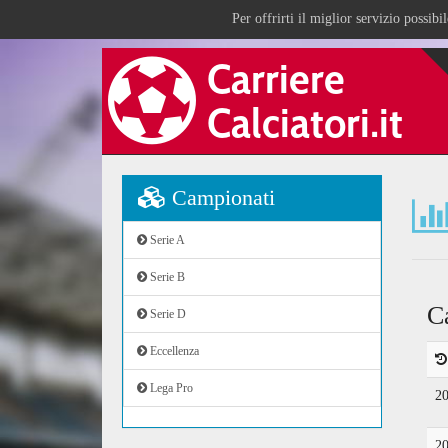
Per offrirti il miglior servizio possib
Campionati
Serie A
Serie B
C
Serie D
Eccellenza
Lega Pro
2
2