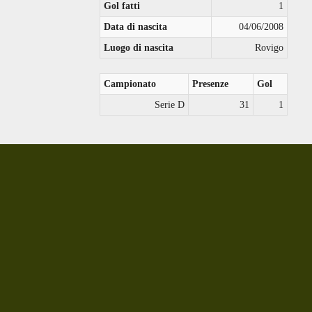
Gol fatti
1
Data di nascita
04/06/2008
Luogo di nascita
Rovigo
Campionato
Presenze
Gol
Serie D
31
1