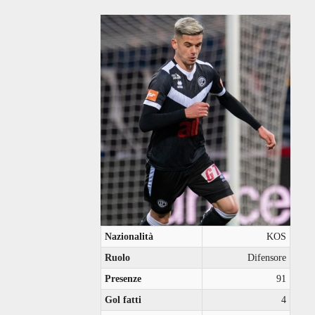
Nazionalità
KOS
Ruolo
Difensore
Presenze
91
Gol fatti
4