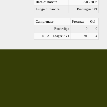
Data di nascita
18/05/2003
Luogo di nascita
Binningen SVI
Campionato
Presenze
Gol
Bundesliga
0
0
NL A 1 League SVI
91
4