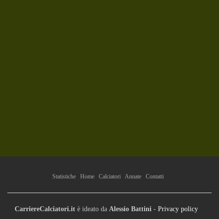
Statistiche
Home
Calciatori
Annate
Contatti
CarriereCalciatori.it
è ideato da
Alessio Battini
-
Privacy policy