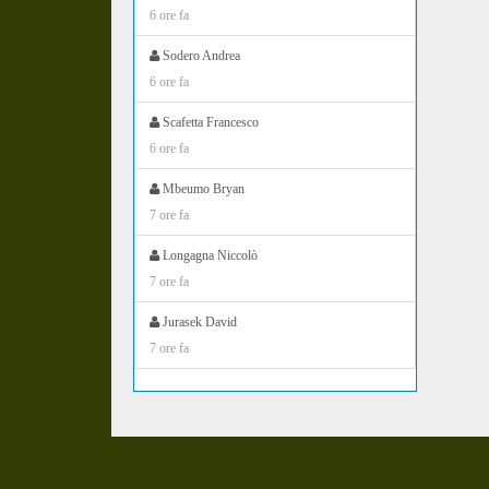
6 ore fa
Sodero Andrea
6 ore fa
Scafetta Francesco
6 ore fa
Mbeumo Bryan
7 ore fa
Longagna Niccolò
7 ore fa
Jurasek David
7 ore fa