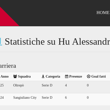
HOME
Statistiche su Hu Alessand
arriera
Anno
Squadra
Categoria
Presenze
Goal fatti
025
Oltrepò
Serie D
4
0
024
Sangiuliano City
Serie D
6
0