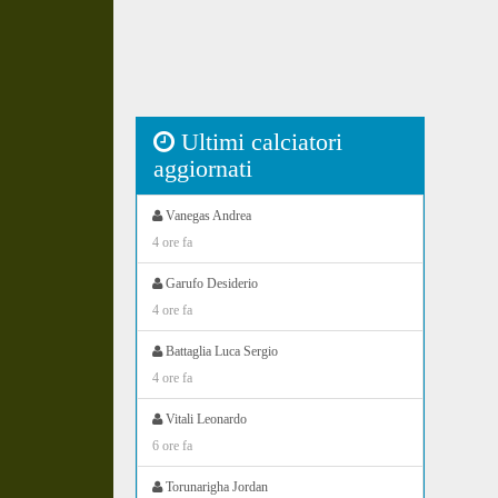
Ultimi calciatori
aggiornati
Vanegas Andrea
4 ore fa
Garufo Desiderio
4 ore fa
Battaglia Luca Sergio
4 ore fa
Vitali Leonardo
6 ore fa
Torunarigha Jordan