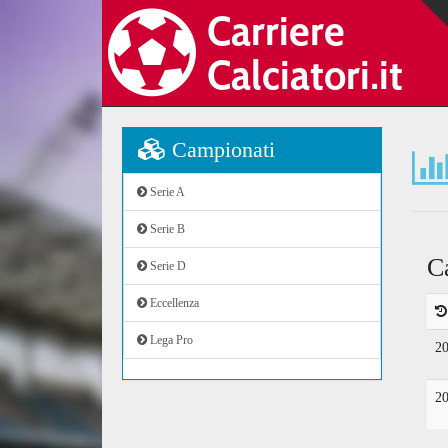
Campionati
Serie A
Serie B
C
Serie D
Eccellenza
Lega Pro
2
2