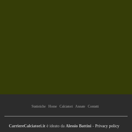
Statistiche
Home
Calciatori
Annate
Contatti
CarriereCalciatori.it
è ideato da
Alessio Battini
-
Privacy policy