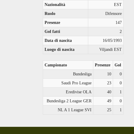
Nazionalità
EST
Ruolo
Difensore
Presenze
147
Gol fatti
2
Data di nascita
16/05/1993
Luogo di nascita
Viljandi EST
Campionato
Presenze
Gol
Bundesliga
10
0
Saudi Pro League
23
0
Eredivise OLA
40
1
Bundesliga 2 League GER
49
0
NL A 1 League SVI
25
1