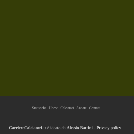
Statistiche
Home
Calciatori
Annate
Contatti
CarriereCalciatori.it
è ideato da
Alessio Battini
-
Privacy policy