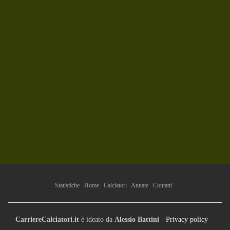
Statistiche
Home
Calciatori
Annate
Contatti
CarriereCalciatori.it
è ideato da
Alessio Battini
-
Privacy policy