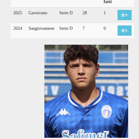
fatti
2025
Gavorrano
Serie D
28
1
2024
Sangiovannese
Serie D
7
0