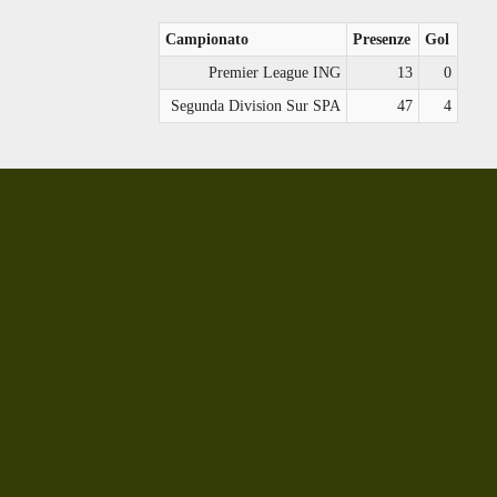
Campionato
Presenze
Gol
Premier League ING
13
0
Segunda Division Sur SPA
47
4