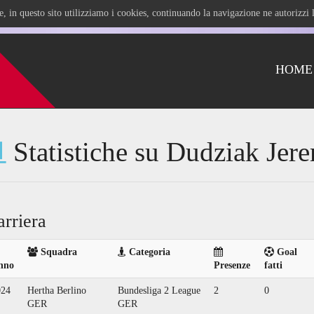
ile, in questo sito utilizziamo i cookies, continuando la navigazione ne autorizz
HOME
Statistiche su Dudziak Jer
arriera
Squadra
Categoria
Goal
nno
Presenze
fatti
024
Hertha Berlino
Bundesliga 2 League
2
0
GER
GER