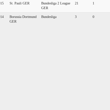
015
St. Pauli GER
Bundesliga 2 League
21
1
GER
014
Borussia Dortmund
Bundesliga
3
0
GER