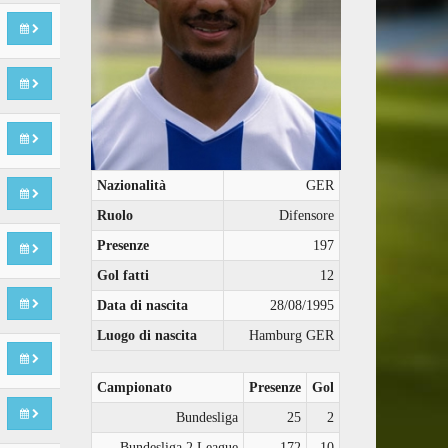
Nazionalità
GER
Ruolo
Difensore
Presenze
197
Gol fatti
12
Data di nascita
28/08/1995
Luogo di nascita
Hamburg GER
Campionato
Presenze
Gol
Bundesliga
25
2
Bundesliga 2 League
172
10