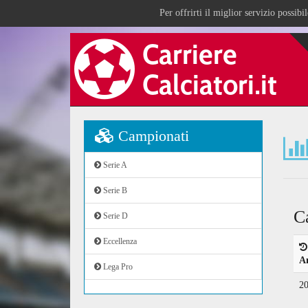
Per offrirti il miglior servizio possib
Campionati
Serie A
Serie B
C
Serie D
Eccellenza
A
Lega Pro
2