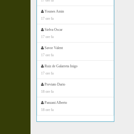
17 ore fa
Younes Amin
17 ore fa
Sielva Oscar
17 ore fa
Savor Valent
17 ore fa
Ruiz de Galarreta Inigo
17 ore fa
Previato Dario
18 ore fa
Panzani Alberto
18 ore fa