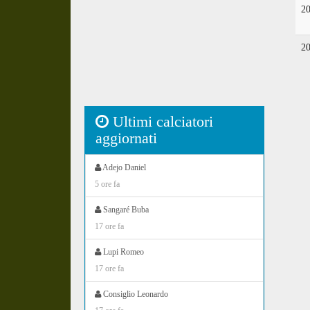
2
2
Ultimi calciatori
aggiornati
Adejo Daniel
5 ore fa
Sangaré Buba
17 ore fa
Lupi Romeo
17 ore fa
Consiglio Leonardo