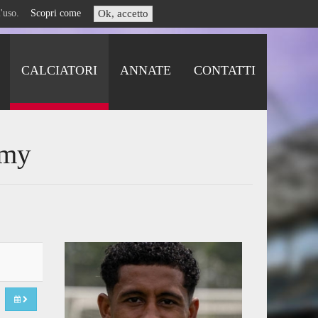
i l'uso.
Scopri come
Ok, accetto
CALCIATORI
ANNATE
CONTATTI
emy