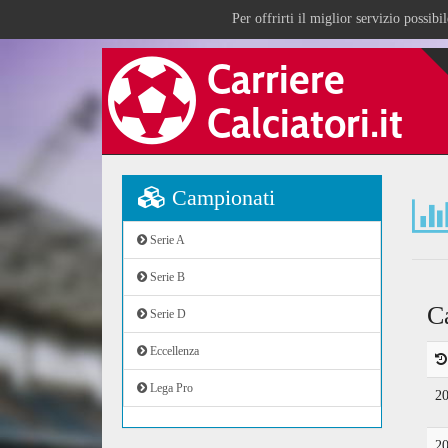
Per offrirti il miglior servizio possib
Campionati
Serie A
Serie B
C
Serie D
Eccellenza
Lega Pro
2
2