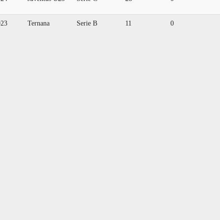
023
Ternana
Serie B
11
0