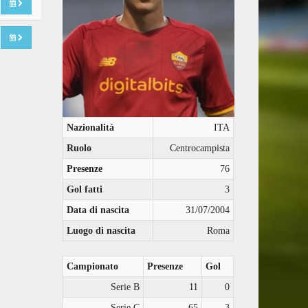
Nazionalità
ITA
Ruolo
Centrocampista
Presenze
76
Gol fatti
3
Data di nascita
31/07/2004
Luogo di nascita
Roma
Campionato
Presenze
Gol
Serie B
11
0
Serie C
65
3