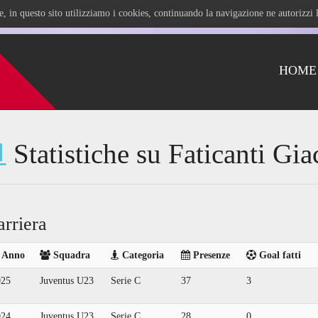
ile, in questo sito utilizziamo i cookies, continuando la navigazione ne autorizz
HOME
Statistiche su Faticanti Gi
arriera
Anno
Squadra
Categoria
Presenze
Goal fatti
025
Juventus U23
Serie C
37
3
024
Juventus U23
Serie C
28
0