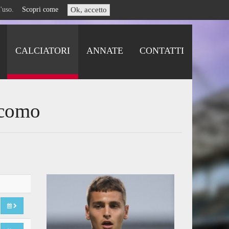
i l'uso.
Scopri come
Ok, accetto
CALCIATORI
ANNATE
CONTATTI
acomo