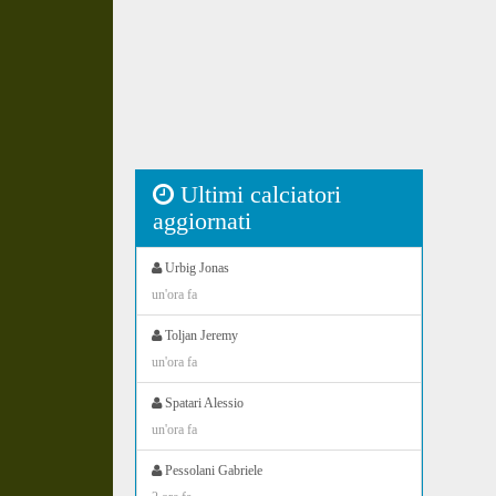
Ultimi calciatori
aggiornati
Urbig Jonas
un'ora fa
Toljan Jeremy
un'ora fa
Spatari Alessio
un'ora fa
Pessolani Gabriele