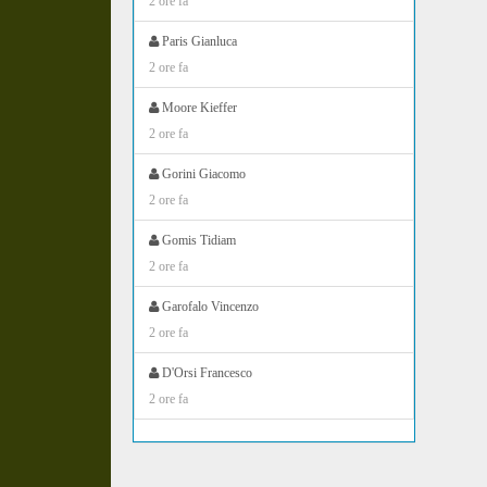
2 ore fa
Paris Gianluca
2 ore fa
Moore Kieffer
2 ore fa
Gorini Giacomo
2 ore fa
Gomis Tidiam
2 ore fa
Garofalo Vincenzo
2 ore fa
D'Orsi Francesco
2 ore fa