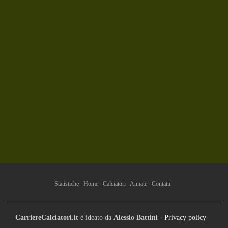
Statistiche
Home
Calciatori
Annate
Contatti
CarriereCalciatori.it
è ideato da
Alessio Battini
-
Privacy policy