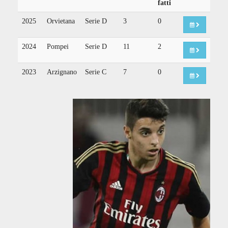
fatti
2025
Orvietana
Serie D
3
0
2024
Pompei
Serie D
11
2
2023
Arzignano
Serie C
7
0